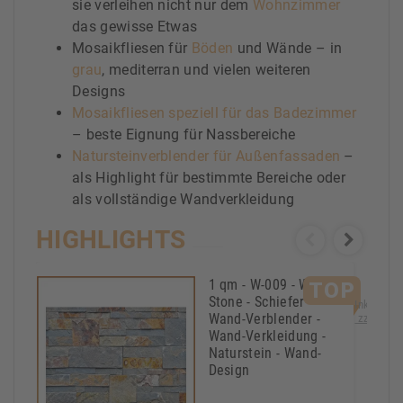
sie verleihen nicht nur dem
Wohnzimmer
das gewisse Etwas
Mosaikfliesen für
Böden
und Wände – in
grau
, mediterran und vielen weiteren
Designs
Mosaikfliesen speziell für das Badezimmer
– beste Eignung für Nassbereiche
Natursteinverblender für Außenfassaden
–
als Highlight für bestimmte Bereiche oder
als vollständige Wandverkleidung
HIGHLIGHTS
3,
1 qm - W-009 - Wall
TOP
Stone - Schiefer -
Inkl. MwS
Wand-Verblender -
zzgl. Ver
Wand-Verkleidung -
Naturstein - Wand-
Design