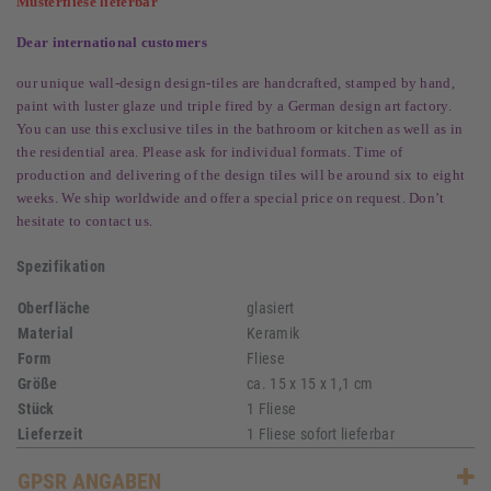
Musterfliese lieferbar
Dear international customers
our unique wall-design design-tiles are handcrafted, stamped by hand,
paint with luster glaze und triple fired by a German design art factory.
You can use this exclusive tiles in the bathroom or kitchen as well as in
the residential area. Please ask for individual formats. Time of
production and delivering of the design tiles will be around six to eight
weeks. We ship worldwide and offer a special price on request. Don’t
hesitate to contact us.
Spezifikation
Oberfläche
glasiert
Material
Keramik
Form
Fliese
Größe
ca. 15 x 15 x 1,1 cm
Stück
1 Fliese
Lieferzeit
1 Fliese sofort lieferbar
GPSR ANGABEN