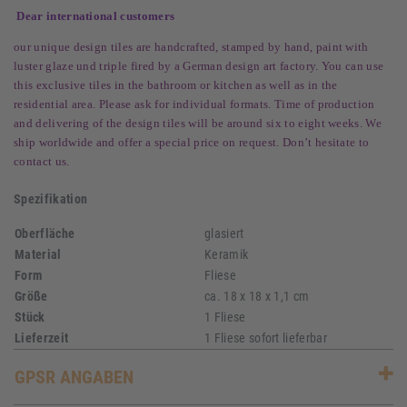
Dear international customers
our unique design tiles are handcrafted, stamped by hand, paint with
luster glaze und triple fired by a German design art factory. You can use
this exclusive tiles in the bathroom or kitchen as well as in the
residential area. Please ask for individual formats. Time of production
and delivering of the design tiles will be around six to eight weeks. We
ship worldwide and offer a special price on request. Don’t hesitate to
contact us.
Spezifikation
Oberfläche
glasiert
Material
Keramik
Form
Fliese
Größe
ca. 18 x 18 x 1,1 cm
Stück
1 Fliese
Lieferzeit
1 Fliese sofort lieferbar
GPSR ANGABEN