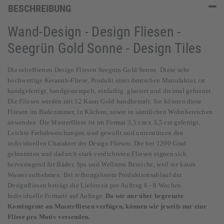
BESCHREIBUNG
Wand-Design - Design Fliesen -
Seegrün Gold Sonne - Design Tiles
Die relieffierten Design Fliesen Seegrün Gold Sonne. Diese sehr
hochwertige Keramik-Fliese, Produkt einer deutschen Manufaktur, ist
handgefertigt, handgestempelt, einfarbig glasiert und dreimal gebrannt.
Die Fliesen werden mit 12 Karat Gold handbemalt. Sie können diese
Fliesen im Badezimmer, in Küchen, sowie in sämtlichen Wohnbereichen
anwenden. Die Musterfliese ist im Format 3,5 cm x 3,5 cm gefertigt.
Leichte Farbabweichungen sind gewollt und unterstützen den
individuellen Charakter der Design Fliesen. Die bei 1200 Grad
gebrannten und dadurch stark verdichteten Fliesen eignen sich
hervorragend für Bäder, Spa und Wellness Bereiche, weil sie kaum
Wasser aufnehmen. Bei reibungslosem Produktionsablauf der
Designfliesen beträgt die Lieferzeit pro Auftrag 6 - 8 Wochen.
Individuelle Formate auf Anfrage.
Da wir nur über begrenzte
Kontingente an Musterfliesen verfügen, können wir jeweils nur eine
Fliese pro Motiv versenden.