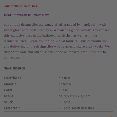
Musterfliese lieferbar
Dear international customers
our unique design tiles are handcrafted, stamped by hand, paint with
luster glaze und triple fired by a German design art factory. You can use
this exclusive tiles in the bathroom or kitchen as well as in the
residential area. Please ask for individual formats. Time of production
and delivering of the design tiles will be around six to eight weeks. We
ship worldwide and offer a special price on request. Don’t hesitate to
contact us.
Spezifikation
Oberfläche
glasiert
Material
Keramik
Form
Fliese
Größe
ca. 3,5 x 3,5 x 1,1 cm
Stück
1 Fliese
Lieferzeit
1 Fliese sofort lieferbar