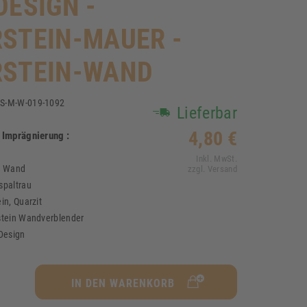
DESIGN -
STEIN-MAUER -
RSTEIN-WAND
S-M-W-019-1092
Lieferbar
1
4,80 €
i Imprägnierung :
Inkl. MwSt.
:
Wand
zzgl. Versand
spaltrau
in, Quarzit
stein Wandverblender
Design
IN DEN WARENKORB