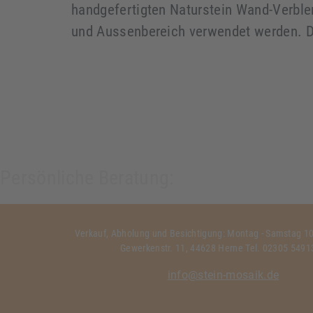
handgefertigten Naturstein Wand-Verble
und Aussenbereich verwendet werden. D
Persönliche Beratung:
Verkauf, Abholung und Besichtigung: Montag - Samstag 10:
Gewerkenstr. 11, 44628 Herne Tel. 02305 549
info@stein-mosaik.de