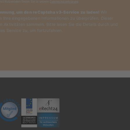
mit Nutzerdaten finden Sie in unserer
Datenschutzerklärung
immung, um den reCaptcha v3-Service zu laden!
Wir
Ihre eingegebenen Informationen zu überprüfen. Dieser
n Aktivitäten sammeln. Bitte
lesen Sie die Details durch
und
es Service zu
, um fortzufahren.