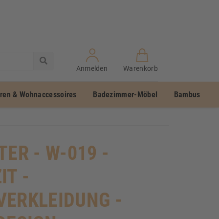
Anmelden
Warenkorb
uren & Wohnaccessoires
Badezimmer-Möbel
Bambus
TER - W-019 -
IT -
ERKLEIDUNG -