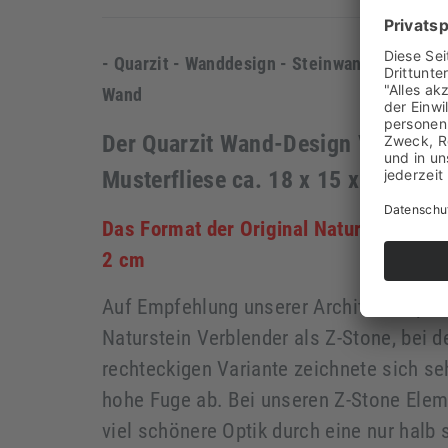
- Quarzit - Wanddesign - Steinwand - Naturst
Wand
Der Quarzit Wand-Design Verblen
Musterfliese ca. 18 x 15 x 1 - 2 c
Das Format der Original Naturstein Elem
2 cm
Auf Empfehlung unserer Architekten pro
Naturstein Verblender als Z-Stone, bei d
rechteckigen Variante zeichnete sich se
hohe Fuge ab. Bei unseren Z-Stone Eleme
viel schönere Optik durch eine nur halb 