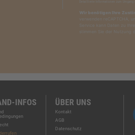
Detaillierte Informationen zum Umgang 
Wir benötigen Ihre Zust
verwenden reCAPTCHA, um 
Service kann Daten zu Ihre
stimmen Sie der Nutzung d
AND-INFOS
ÜBER UNS
nd
Kontakt
edingungen
AGB
echt
Datenschutz
derrufen