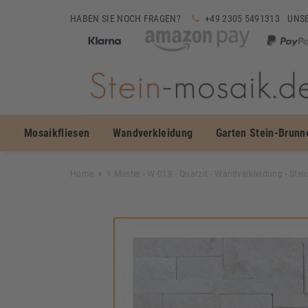
HABEN SIE NOCH FRAGEN?
+49 2305 5491313
UNSE
Mosaikfliesen
Wandverkleidung
Garten Stein-Brunn
Home
1 Muster - W-019 - Quarzit - Wandverkleidung - Stei