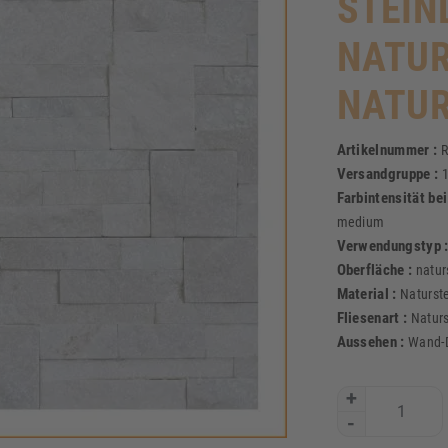
STEIN
NATUR
NATU
Artikelnummer :
R
Versandgruppe :
Farbintensität be
medium
Verwendungstyp 
Oberfläche :
natur
Material :
Naturste
Fliesenart :
Natur
Aussehen :
Wand-
+
-