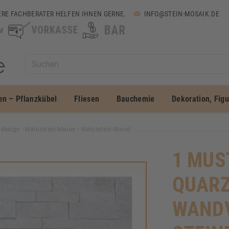
RE FACHBERATER HELFEN IHNEN GERNE.
INFO@STEIN-MOSAIK.DE
en – Pflanzkübel
Fliesen
Bauchemie
Dekoration, Fig
ndesign - Naturstein-Mauer - Naturstein-Wand
1 MUS
QUARZ
WANDV