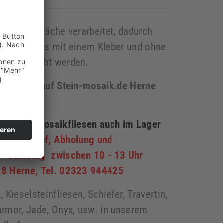
r glatten Fläche verarbeitet, dadurch
 problemlos mit einem Kleber und ohne
d angebracht werden.
Lager-Verkauf Stein-mosaik.de Herne
nder und Mosaikfliesen auch im Lager
en
-
Verkauf, Abholung und
 - Samstag zwischen 10 - 13 Uhr
28 Herne, Tel. 02323 944425
 Kieselsteinfliesen, Schiefer, Travertin,
armor, Jade, Onyx, usw. in unserem