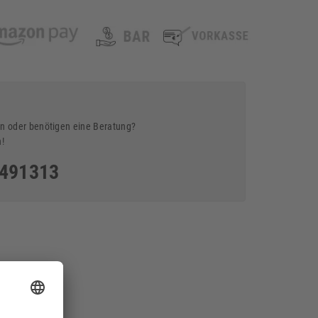
n oder benötigen eine Beratung?
n!
5491313