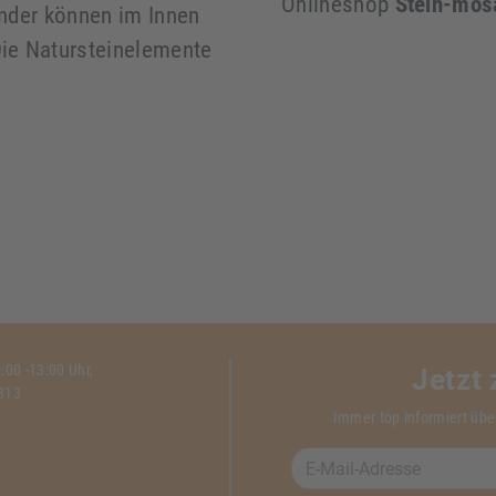
Onlineshop
Stein-mos
nder können im Innen
ie Natursteinelemente
00 -13:00 Uhr,
Jetzt
1313
Immer top informiert übe