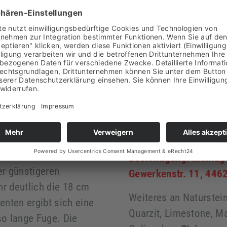
sind rückseitig zu eine
ein-Mauer - Naturstein-
können die Verblender
Verfugung an die Wan
der RS-M-W-019 -
- Naturstein Fliesen 
m
NRW -
ente ist 18 x 35 x 1 -
Sie können die Verble
Herne kaufen + abhol
duzieren wir diesen
Besichtigung: Montag
er günstigeren
Gewerkenstr. 11, 446
hr deutlich die 18 cm
Weiteres an Naturstein,
nten ergibt sich eine
Quarzit, Limestone, M
so lange Fuge. Die