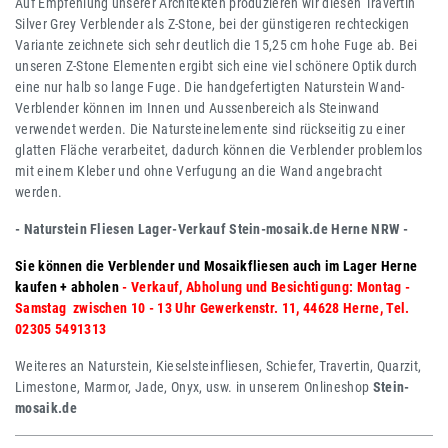
Auf Empfehlung unserer Architekten produzieren wir diesen Travertin
Silver Grey Verblender als Z-Stone, bei der günstigeren rechteckigen
Variante zeichnete sich sehr deutlich die 15,25 cm hohe Fuge ab. Bei
unseren Z-Stone Elementen ergibt sich eine viel schönere Optik durch
eine nur halb so lange Fuge. Die handgefertigten Naturstein Wand-
Verblender können im Innen und Aussenbereich als Steinwand
verwendet werden. Die Natursteinelemente sind rückseitig zu einer
glatten Fläche verarbeitet, dadurch können die Verblender problemlos
mit einem Kleber und ohne Verfugung an die Wand angebracht
werden.
- Naturstein Fliesen Lager-Verkauf Stein-mosaik.de Herne NRW -
Sie können die Verblender und Mosaikfliesen auch im Lager Herne
kaufen + abholen
-
Verkauf, Abholung und Besichtigung: Montag -
Samstag zwischen 10 - 13 Uhr Gewerkenstr. 11, 44628 Herne, Tel.
02305 5491313
Weiteres an Naturstein, Kieselsteinfliesen, Schiefer, Travertin, Quarzit,
Limestone, Marmor, Jade, Onyx, usw. in unserem Onlineshop
Stein-
mosaik.de