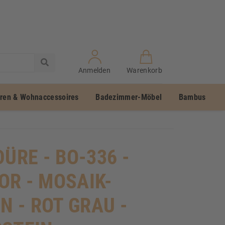
Anmelden
Warenkorb
uren & Wohnaccessoires
Badezimmer-Möbel
Bambus
ÜRE - BO-336 -
R - MOSAIK-
N - ROT GRAU -