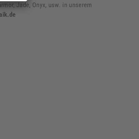
armor, Jade, Onyx, usw. in unserem
aik.de