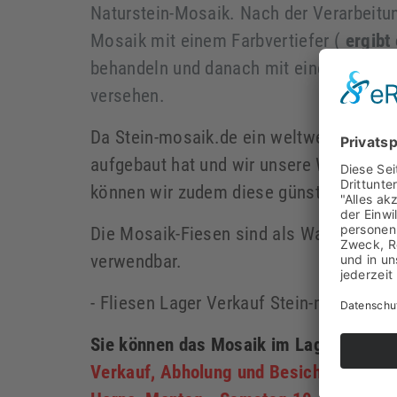
Naturstein-Mosaik. Nach der Verarbeit
Mosaik mit einem Farbvertiefer (
ergibt
behandeln und danach mit einer Naturst
versehen.
Da Stein-mosaik.de ein weltweites Netz 
aufgebaut hat und wir unsere Waren selb
können wir zudem diese günstigen Kondi
Die Mosaik-Fiesen sind als Wandfliesen
verwendbar.
- Fliesen Lager Verkauf Stein-mosaik.d
Sie können das Mosaik im Lager Herne 
Verkauf, Abholung und Besichtigung: G