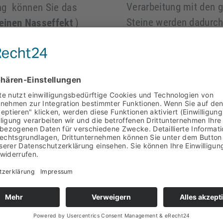
Verarbeitung mit den 
ung können Sie das
Steine werden dadurch
 einen Nasseffekt
)
Mosaikfliesen. Durch d
einversiegelung
dieses Mosaik auch in
Duschen bestens geeig
von Zulieferern
schon durch den Fugen
st importieren,
Fläche kann das Wasse
tionen anbieten.
versierte Heimwerker 
dekorative Elemente, 
 und Bodenfliesen
können die Marmor Mo
einer Fußbodenheizung
e Herne NRW -
Sie eine für Naturstei
diese schützt das Mat
kaufen und abholen
-
ewerkenstr. 11, 44628
Weiteres an Naturstein,