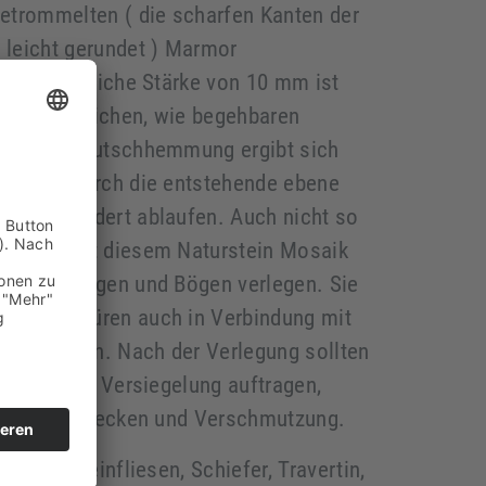
getrommelten ( die scharfen Kanten der
 leicht gerundet ) Marmor
ie einheitliche Stärke von 10 mm ist
 Nassbereichen, wie begehbaren
net, die Rutschhemmung ergibt sich
anteil. Durch die entstehende ebene
r ungehindert ablaufen. Auch nicht so
können mit diesem Naturstein Mosaik
wie Rundungen und Bögen verlegen. Sie
saik Bordüren auch in Verbindung mit
 anwenden. Nach der Verlegung sollten
n geeignete Versiegelung auftragen,
erial vor Flecken und Verschmutzung.
 Kieselsteinfliesen, Schiefer, Travertin,