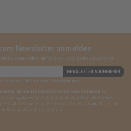
 zum Newsletter anmelden
r die neuesten Produkt-Highlights, exklusive Rabatte & Gutscheine!
NEWSLETTER ABONNIEREN
mit Nutzerdaten finden Sie in unserer
Datenschutzerklärung
immung, um den reCaptcha v3-Service zu laden!
Wir
Ihre eingegebenen Informationen zu überprüfen. Dieser
n Aktivitäten sammeln. Bitte
lesen Sie die Details durch
und
es Service zu
, um fortzufahren.