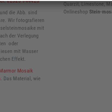
Tel. 02323 944425
Quarzit, Limestone, M
Onlineshop
Stein-mos
und die Abb. sind
re. Wir fotografieren
eselsteinmosaike mit
nach der Verlegung
kten oder
Fliesen mit Wasser
ichen Effekt.
n Marmor Mosaik
.
Das Material, wie