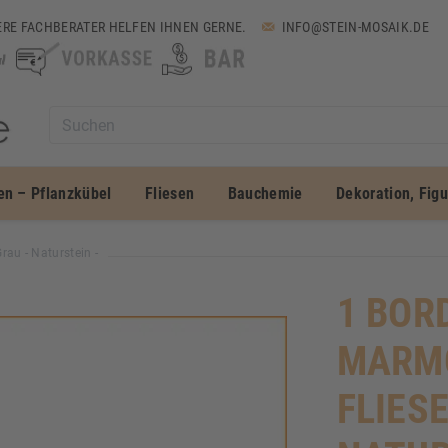
RE FACHBERATER HELFEN IHNEN GERNE.
INFO@STEIN-MOSAIK.DE
en – Pflanzkübel
Fliesen
Bauchemie
Dekoration, Fig
rau - Naturstein -
1 BORD
MARMO
FLIESE