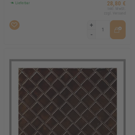
28,80 €
Lieferbar
Inkl. MwSt.
zzgl. Versand
+
-