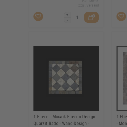
Inkl. MwSt.
zzgl. Versand
+
-
1 Fliese - Mosaik Fliesen Design -
1 Fli
Quarzit Bado - Wand-Design -
- Mon