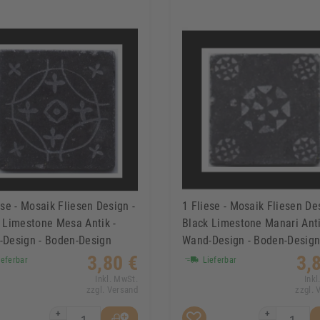
ese - Mosaik Fliesen Design -
1 Fliese - Mosaik Fliesen De
 Limestone Mesa Antik -
Black Limestone Manari Anti
Design - Boden-Design
Wand-Design - Boden-Desig
3,80 €
3,
eferbar
Lieferbar
Inkl. MwSt.
Inkl
zzgl. Versand
zzgl. 
+
+