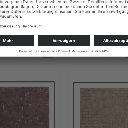
ese - Mosaifliesen Naturstein
1 Fliese - Mosaifliesen -
ochrom 005 - Design Mosaik
Naturstein Fliesen - Monoc
en - Wand-Design
009 - Design Mosaik - Wand-
Design
24,50 €
24,
eferbar
Lieferbar
Inkl. MwSt.
Inkl
zzgl. Versand
zzgl. 
+
+
-
-