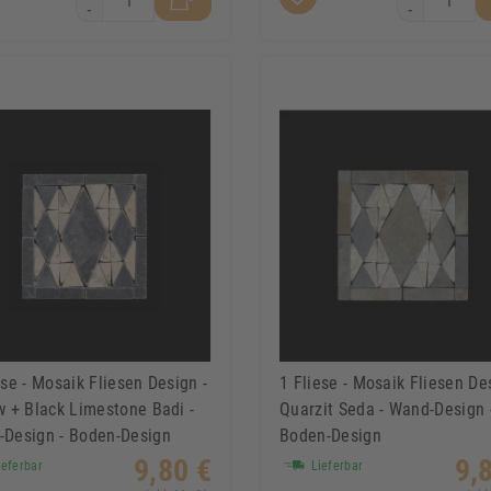
-
-
ese - Mosaik Fliesen Design -
1 Fliese - Mosaik Fliesen De
w + Black Limestone Badi -
Quarzit Seda - Wand-Design 
Design - Boden-Design
Boden-Design
9,80 €
9,
eferbar
Lieferbar