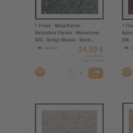
1 Fliese - Mosaifliesen -
1 Fli
Naturstein Fliesen - Monochrom
Natur
008 - Design Mosaik - Wand-
006 -
Design
Desi
24,50 €
Lieferbar
Li
Inkl. MwSt.
zzgl. Versand
+
-