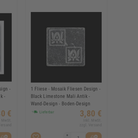
sign -
1 Fliese - Mosaik Fliesen Design -
k -
Black Limestone Mali Antik -
n
Wand-Design - Boden-Design
80 €
3,80 €
Lieferbar
. MwSt.
Inkl. MwSt.
Versand
zzgl. Versand
+