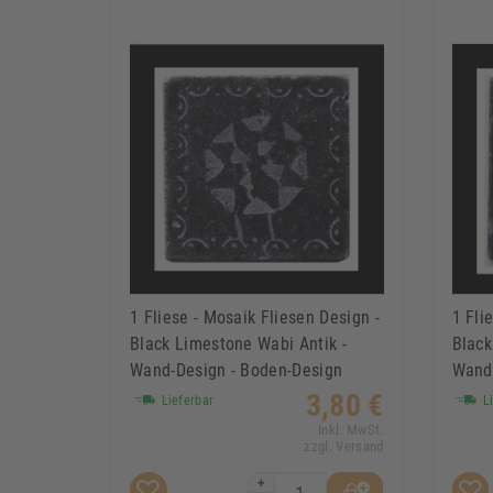
1 Fliese - Mosaik Fliesen Design -
1 Fli
Black Limestone Wabi Antik -
Black
Wand-Design - Boden-Design
Wand-
3,80 €
Lieferbar
Li
Inkl. MwSt.
zzgl. Versand
+