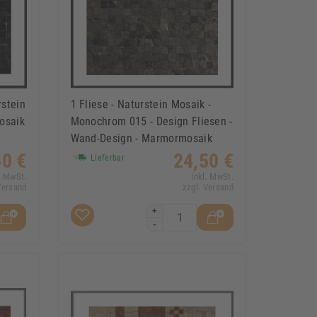
rstein
1 Fliese - Naturstein Mosaik -
osaik
Monochrom 015 - Design Fliesen -
Wand-Design - Marmormosaik
50 €
24,50 €
Lieferbar
. MwSt.
Inkl. MwSt.
Versand
zzgl. Versand
+
-