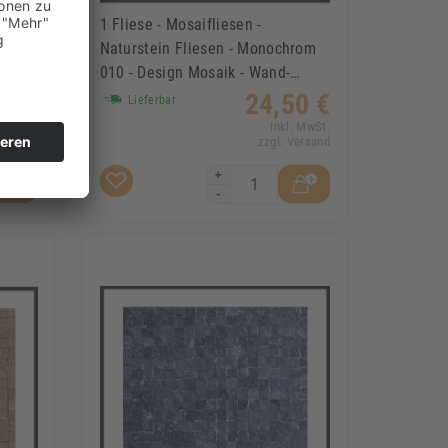
1 Fliese - Mosaifliesen -
hrom
Naturstein Fliesen - Monochrom
010 - Design Mosaik - Wand-
Design
50 €
24,50 €
Lieferbar
. MwSt.
Inkl. MwSt.
Versand
zzgl. Versand
+
-