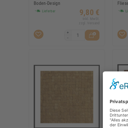
Boden-Design
Flies
9,80 €
Lieferbar
Li
Inkl. MwSt.
zzgl. Versand
+
-