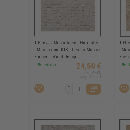
1 Fliese - Mosaifliesen Naturstein
1 Fli
- Monochrom 018 - Design Mosaik
- Mon
Fliesen - Wand-Design
Flies
24,50 €
Lieferbar
Li
Inkl. MwSt.
zzgl. Versand
+
-