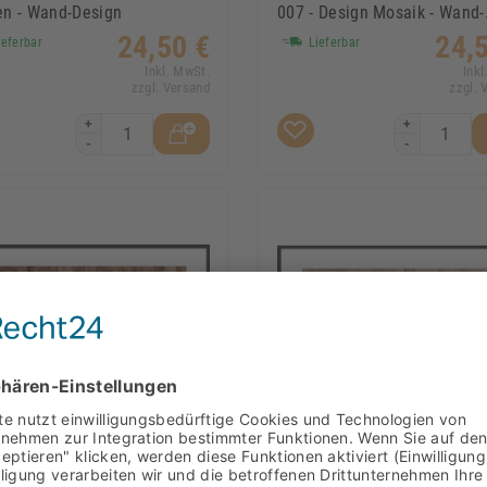
en - Wand-Design
007 - Design Mosaik - Wand-
Design
24,50 €
24,
eferbar
Lieferbar
Inkl. MwSt.
Inkl
zzgl. Versand
zzgl. 
+
+
-
-