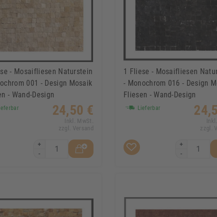
ese - Mosaifliesen Naturstein
1 Fliese - Mosaifliesen Natu
ochrom 001 - Design Mosaik
- Monochrom 016 - Design M
en - Wand-Design
Fliesen - Wand-Design
24,50 €
24,
eferbar
Lieferbar
Inkl. MwSt.
Inkl
zzgl. Versand
zzgl. 
+
+
-
-