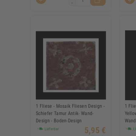
-
1 Fliese - Mosaik Fliesen Design -
1 Fli
Schiefer Tamur Antik- Wand-
Yello
Design - Boden-Design
Wand-
5,95 €
Lieferbar
Li