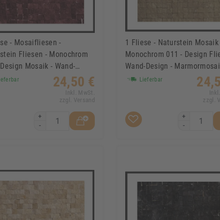
ese - Mosaifliesen -
1 Fliese - Naturstein Mosaik 
stein Fliesen - Monochrom
Monochrom 011 - Design Fli
 Design Mosaik - Wand-
Wand-Design - Marmormosai
gn
24,50 €
24,
eferbar
Lieferbar
Inkl. MwSt.
Inkl
zzgl. Versand
zzgl. 
+
+
-
-