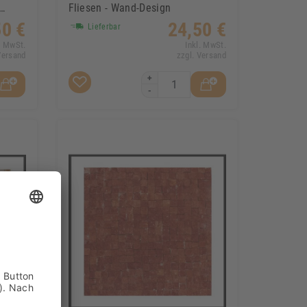
Fliesen - Wand-Design
50 €
24,50 €
Lieferbar
. MwSt.
Inkl. MwSt.
Versand
zzgl. Versand
+
-