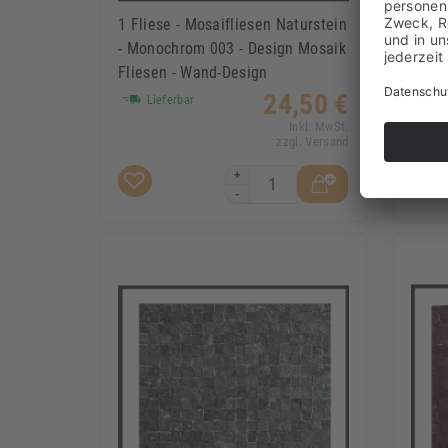
1 Fliese - Mosaifliesen Naturstein
1 Fli
- Monochrom 003 - Design Mosaik
- Mon
Fliesen - Wand-Design
Flies
24,50 €
Lieferbar
Li
Inkl. MwSt.
zzgl. Versand
+
-