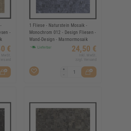
-
1 Fliese - Naturstein Mosaik -
esen -
Monochrom 012 - Design Fliesen -
k
Wand-Design - Marmormosaik
50 €
24,50 €
Lieferbar
. MwSt.
Inkl. MwSt.
Versand
zzgl. Versand
+
-