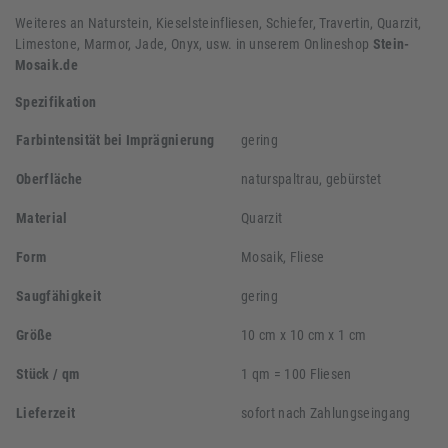
Weiteres an Naturstein, Kieselsteinfliesen, Schiefer, Travertin, Quarzit,
Limestone, Marmor, Jade, Onyx, usw. in unserem Onlineshop
Stein-
Mosaik.de
Spezifikation
Farbintensität bei Imprägnierung
gering
Oberfläche
naturspaltrau, gebürstet
Material
Quarzit
Form
Mosaik, Fliese
Saugfähigkeit
gering
Größe
10 cm x 10 cm x 1 cm
Stück / qm
1 qm = 100 Fliesen
Lieferzeit
sofort nach Zahlungseingang