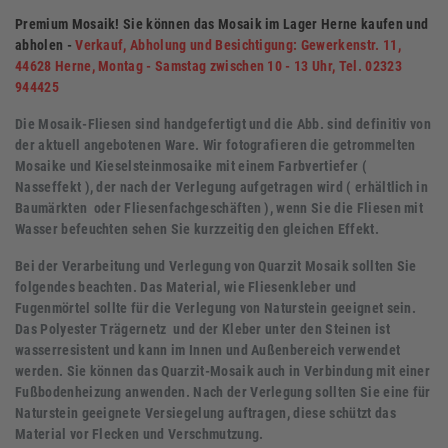
Premium Mosaik! Sie können das Mosaik im Lager Herne kaufen und
abholen -
Verkauf, Abholung und Besichtigung: Gewerkenstr. 11,
44628 Herne, Montag - Samstag zwischen 10 - 13 Uhr, Tel. 02323
944425
Die Mosaik-Fliesen sind handgefertigt und die Abb. sind definitiv von
der aktuell angebotenen Ware. Wir fotografieren die getrommelten
Mosaike und Kieselsteinmosaike mit einem
Farbvertiefer (
Nasseffekt )
, der nach der Verlegung aufgetragen wird ( erhältlich in
Baumärkten oder Fliesenfachgeschäften ),
wenn Sie die Fliesen mit
Wasser befeuchten sehen Sie kurzzeitig den gleichen Effekt.
Bei der Verarbeitung und Verlegung von Quarzit Mosaik sollten Sie
folgendes beachten.
Das Material, wie Fliesenkleber und
Fugenmörtel sollte für die Verlegung von Naturstein geeignet sein.
Das Polyester Trägernetz und der Kleber unter den Steinen ist
wasserresistent und kann im Innen und Außenbereich verwendet
werden. Sie können das Quarzit-Mosaik auch in Verbindung mit einer
Fußbodenheizung anwenden. Nach der Verlegung sollten Sie eine für
Naturstein geeignete Versiegelung auftragen, diese schützt das
Material vor Flecken und Verschmutzung.