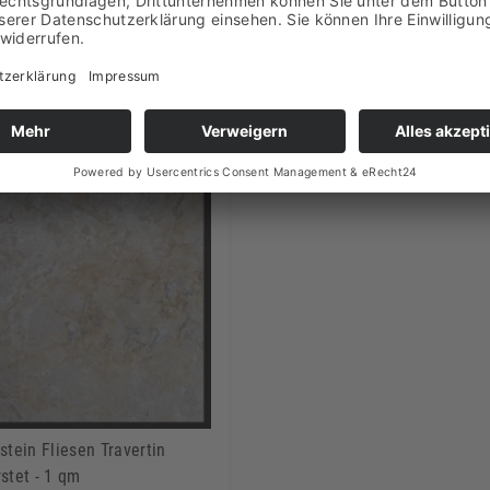
Inkl. MwSt.
Inkl
zzgl. Versand
zzgl. 
+
+
-
-
stein Fliesen Travertin
stet - 1 qm