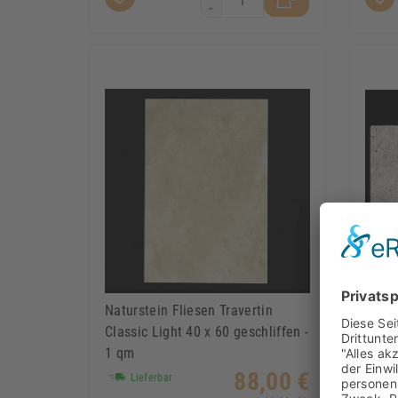
-
Naturstein Fliesen Travertin
Natur
Classic Light 40 x 60 geschliffen -
Class
1 qm
88,00 €
Lieferbar
Li