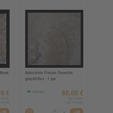
n Noce
Naturstein Fliesen Travertin
geschliffen - 1 qm
00 €
88,00 €
Lieferbar
. MwSt.
Inkl. MwSt.
Versand
zzgl. Versand
+