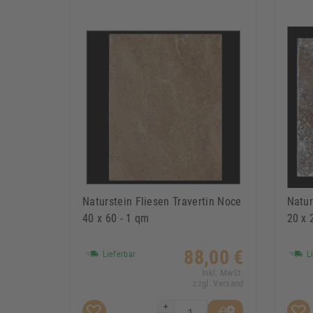
Naturstein Fliesen Travertin Noce
Natur
40 x 60 - 1 qm
20 x 
88,00 €
Lieferbar
Li
Inkl. MwSt.
zzgl. Versand
+