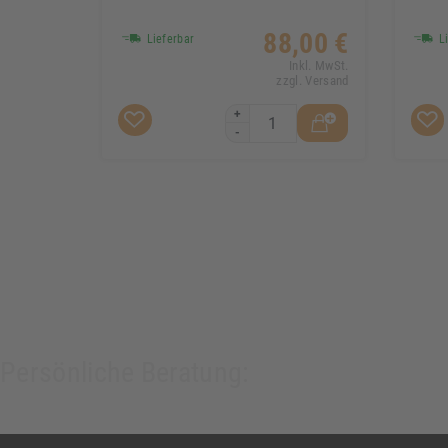
88,00 €
Lieferbar
Li
Inkl. MwSt.
zzgl. Versand
+
-
Persönliche Beratung: