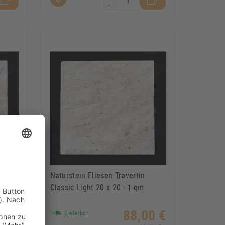
-
Naturstein Fliesen Travertin
Classic Light 20 x 20 - 1 qm
00 €
88,00 €
Lieferbar