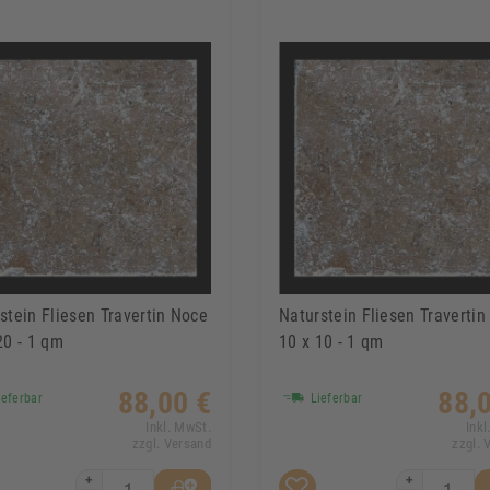
stein Fliesen Travertin Noce
Naturstein Fliesen Traverti
20 - 1 qm
10 x 10 - 1 qm
88,00 €
88,
eferbar
Lieferbar
Inkl. MwSt.
Inkl
zzgl. Versand
zzgl. 
+
+