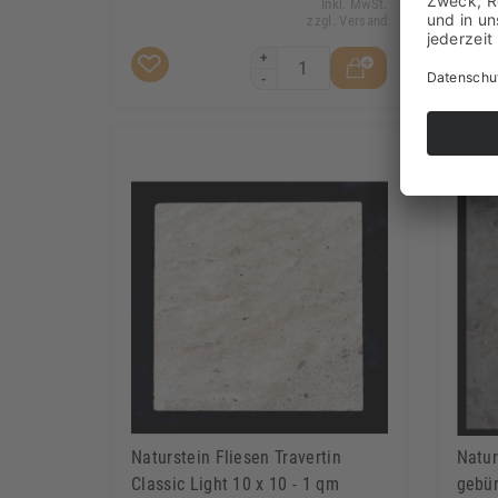
Inkl. MwSt.
zzgl. Versand
+
-
Naturstein Fliesen Travertin
Natur
Classic Light 10 x 10 - 1 qm
gebür