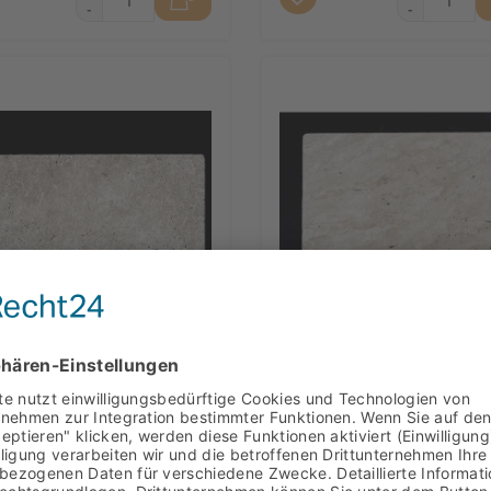
-
-
stein Fliesen Travertin
Naturstein Fliesen Travertin
ic Light 60 x 40 - 1 qm
Classic Light 40 x 40 - 1 qm
88,00 €
88,
eferbar
Lieferbar