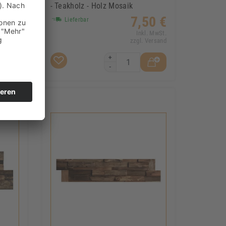
aik
- Teakholz - Holz Mosaik
45 €
7,50 €
Lieferbar
. MwSt.
Inkl. MwSt.
Versand
zzgl. Versand
+
-