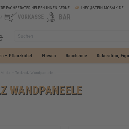
RE FACHBERATER HELFEN IHNEN GERNE.
INFO@STEIN-MOSAIK.DE
en – Pflanzkübel
Fliesen
Bauchemie
Dekoration, Fig
 Modul – Teakholz Wandpaneele
LZ WANDPANEELE