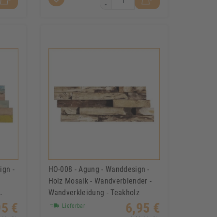
-
ign -
HO-008 - Agung - Wanddesign -
Holz Mosaik - Wandverblender -
Wandverkleidung - Teakholz
95 €
6,95 €
Lieferbar