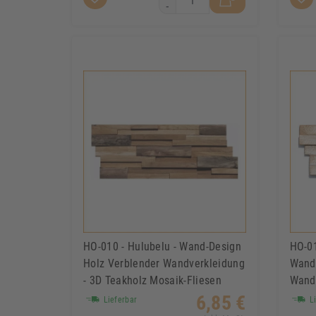
-
HO-010 - Hulubelu - Wand-Design
HO-01
Holz Verblender Wandverkleidung
Wand-
- 3D Teakholz Mosaik-Fliesen
Wandv
Echth
6,85 €
Lieferbar
Li