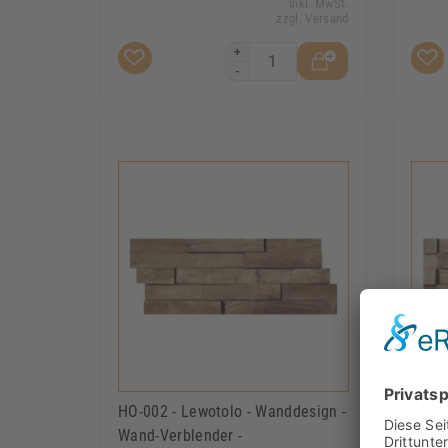
Inkl. MwSt.
zzgl. Versand
+
-
HO-002 - Lewotolo - Wanddesign -
HO-00
Wand-Verblender -
Holz-