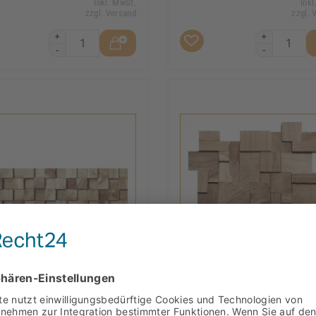
Inkl. MwSt.
Inkl
zzgl. Versand
zzgl. 
+
+
-
-
4 - Kelimutu - Wanddesign -
HO-011 - Kelut - Wand-Desig
Verblender -
Holz Verblender -