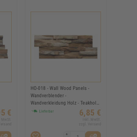
d
HO-018 - Wall Wood Panels -
Wandverblender -
Wandverkleidung Holz - Teakholz
kholz
- Wand-Paneele
95 €
6,85 €
Lieferbar
. MwSt.
Inkl. MwSt.
Versand
zzgl. Versand
+