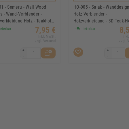
1 - Semeru - Wall Wood
HO-005 - Salak - Wanddesign
s - Wand-Verblender -
Holz Verblender -
erkleidung Holz - Teakholz
Holzverkleidung - 3D Teak-H
nd-Paneele
Mosaik -
7,95 €
8,
eferbar
Lieferbar
Inkl. MwSt.
Inkl
zzgl. Versand
zzgl. 
+
+
-
-