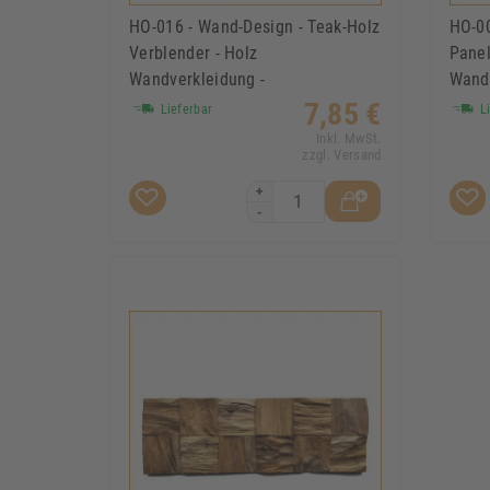
HO-016 - Wand-Design - Teak-Holz
HO-00
Verblender - Holz
Panel
Wandverkleidung -
Wandv
- Wa
7,85 €
Lieferbar
Li
Inkl. MwSt.
zzgl. Versand
+
-