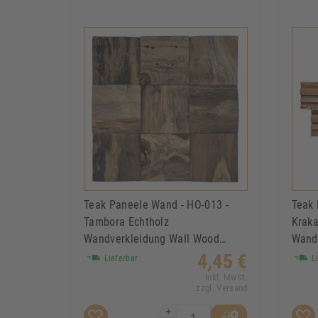
Teak Paneele Wand - HO-013 -
Teak 
Tambora Echtholz
Kraka
Wandverkleidung Wall Wood
Wand
Panels
Pane
4,45 €
Lieferbar
Li
Inkl. MwSt.
zzgl. Versand
+