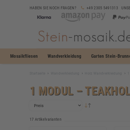
HABEN SIE NOCH FRAGEN?
+49 2305 5491313
UNSE
Mosaikfliesen
Wandverkleidung
Garten Stein-Brunn
Startseite
Wandverkleidung
Holz Wandverkleidung
1
1 MODUL – TEAKHO
17 Artikelvarianten