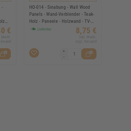
 -
HO-014 - Sinabung - Wall Wood
Panels - Wand-Verblender - Teak-
olz
Holz - Paneele - Holzwand - TV-
Wand
50 €
8,75 €
Lieferbar
. MwSt.
Inkl. MwSt.
Versand
zzgl. Versand
+
-