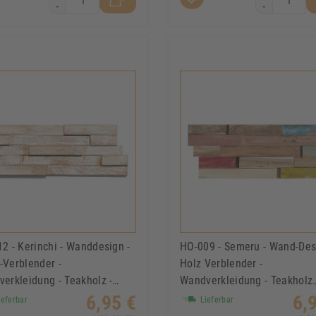
-
-
2 - Kerinchi - Wanddesign -
HO-009 - Semeru - Wand-Des
Verblender -
Holz Verblender -
erkleidung - Teakholz -
Wandverkleidung - Teakholz
olz Mosaik
Mosaik
6,95 €
6,
eferbar
Lieferbar