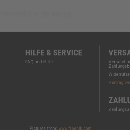
Persönliche Beratung:
HILFE & SERVICE
VERS
FAQ und Hilfe
Versand u
Zahlungsb
Widerrufsr
Vertrag wi
ZAHL
Zahlungsa
Pictures from:
www.freepik.com