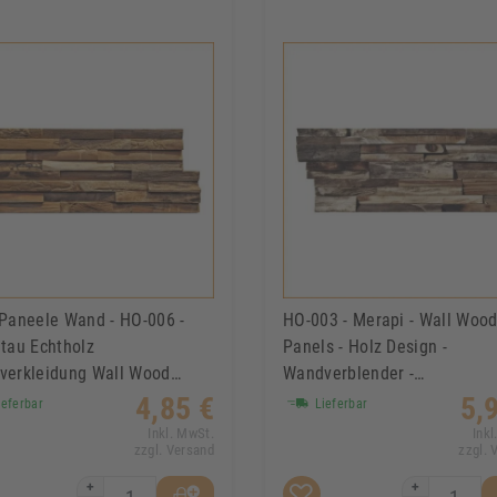
Paneele Wand - HO-006 -
HO-003 - Merapi - Wall Woo
tau Echtholz
Panels - Holz Design -
verkleidung Wall Wood
Wandverblender -
ls
Wandverkleidung Holz - Tea
4,85 €
5,
eferbar
Lieferbar
- Wand-Paneele
Inkl. MwSt.
Inkl
zzgl. Versand
zzgl. 
+
+