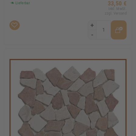
33,50 €
Lieferbar
Inkl. MwSt.
zzgl. Versand
+
-