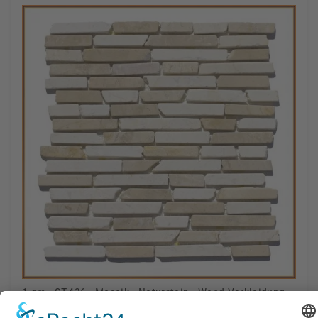
1 qm - ST-436 - Mosaik - Naturstein - Wand-Verkleidung -
Wandverblender - Marmormosaik