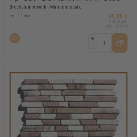
Bruchsteinmosaik - Marmormosaik
35,00 €
Lieferbar
Inkl. MwSt.
zzgl. Versand
+
-