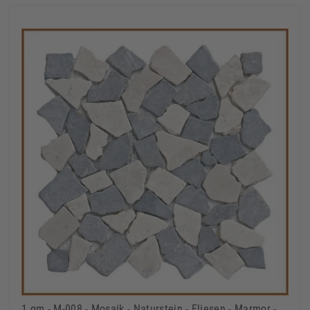
1 qm - M-008 - Mosaik - Naturstein - Fliesen - Marmor -