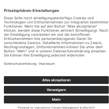
Pictures from:
www.freepik.com
© 2022-2026 stein-mosaik.de