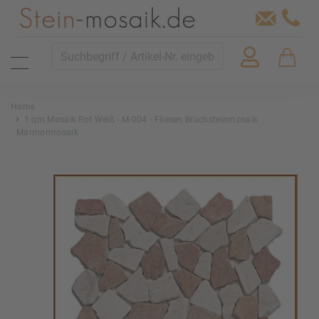
Home
1 qm Mosaik Rot Weiß - M-004 - Fliesen Bruchsteinmosaik
Marmormosaik