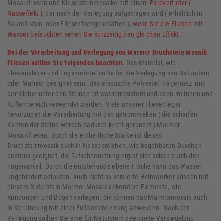
Mosaikfliesen und Kieselsteinmosaike mit einem
Farbvertiefer (
Nasseffekt )
, der nach der Verlegung aufgetragen wird ( erhältlich in
Baumärkten oder Fliesenfachgeschäften ),
wenn Sie die Fliesen mit
Wasser befeuchten sehen Sie kurzzeitig den gleichen Effekt.
Bei der Verarbeitung und Verlegung von Marmor Bruchstein Mosaik
Fliesen sollten Sie folgendes beachten
.
Das Material, wie
Fliesenkleber und Fugenmörtel sollte für die Verlegung von Naturstein
oder Marmor geeignet sein. Das elastische Polyester Trägernetz und
der Kleber unter den Steinen ist wasserresistent und kann im Innen und
Außenbereich verwendet werden. Viele unserer Fliesenleger
bevorzugen die Verarbeitung mit den getrommelten ( die scharfen
Kanten der Steine werden dadurch leicht gerundet ) Marmor
Mosaikfliesen. Durch die einheitliche Stärke ist dieses
Bruchsteinmosaik auch in Nassbereichen, wie begehbaren Duschen
bestens geeignet, die Rutschhemmung ergibt sich schon durch den
Fugenanteil. Durch die entstehende ebene Fläche kann das Wasser
ungehindert ablaufen. Auch nicht so versierte Heimwerker können mit
diesem Naturstein Marmor Mosaik dekorative Elemente, wie
Rundungen und Bögen verlegen. Sie können das Marmormosaik auch
in Verbindung mit einer Fußbodenheizung anwenden. Nach der
Verlegung sollten Sie eine für Naturstein geeignete Versiegelung