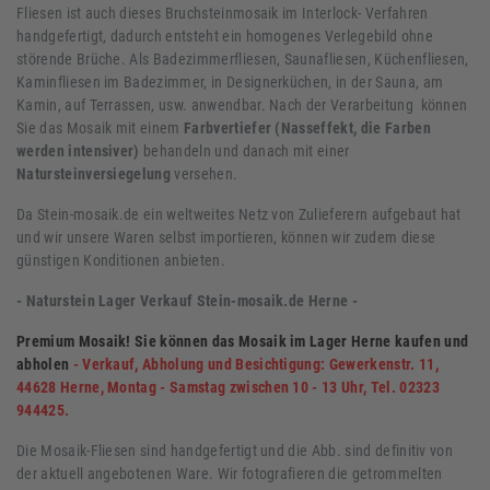
Fliesen ist auch dieses Bruchsteinmosaik im Interlock- Verfahren
handgefertigt, dadurch entsteht ein homogenes Verlegebild ohne
störende Brüche. Als Badezimmerfliesen, Saunafliesen, Küchenfliesen,
Kaminfliesen im Badezimmer, in Designerküchen, in der Sauna, am
Kamin, auf Terrassen, usw. anwendbar. Nach der Verarbeitung können
Sie das Mosaik mit einem
Farbvertiefer (Nasseffekt, die Farben
werden intensiver)
behandeln und danach mit einer
Natursteinversiegelung
versehen.
Da Stein-mosaik.de ein weltweites Netz von Zulieferern aufgebaut hat
und wir unsere Waren selbst importieren, können wir zudem diese
günstigen Konditionen anbieten.
- Naturstein Lager Verkauf Stein-mosaik.de Herne -
Premium Mosaik!
Sie können das Mosaik im Lager Herne kaufen und
abholen
-
Verkauf, Abholung und Besichtigung: Gewerkenstr. 11,
44628 Herne, Montag - Samstag zwischen 10 - 13 Uhr, Tel. 02323
944425.
Die Mosaik-Fliesen sind handgefertigt und die Abb. sind definitiv von
der aktuell angebotenen Ware. Wir fotografieren die getrommelten