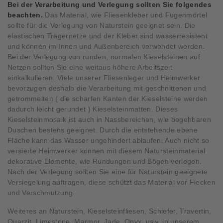
Bei der Verarbeitung und Verlegung sollten Sie folgendes
beachten.
Das Material, wie Fliesenkleber und Fugenmörtel
sollte für die Verlegung von Naturstein geeignet sein. Die
elastischen Trägernetze und der Kleber sind wasserresistent
und können im Innen und Außenbereich verwendet werden.
Bei der Verlegung von runden, normalen Kieselsteinen auf
Netzen sollten Sie eine weitaus höhere Arbeitszeit
einkalkulieren. Viele unserer Fliesenleger und Heimwerker
bevorzugen deshalb die Verarbeitung mit geschnittenen und
getrommelten ( die scharfen Kanten der Kieselsteine werden
dadurch leicht gerundet ) Kieselsteinmatten. Dieses
Kieselsteinmosaik ist auch in Nassbereichen, wie begehbaren
Duschen bestens geeignet. Durch die entstehende ebene
Fläche kann das Wasser ungehindert ablaufen. Auch nicht so
versierte Heimwerker können mit diesem Natursteinmaterial
dekorative Elemente, wie Rundungen und Bögen verlegen.
Nach der Verlegung sollten Sie eine für Naturstein geeignete
Versiegelung auftragen, diese schützt das Material vor Flecken
und Verschmutzung.
Weiteres an Naturstein, Kieselsteinfliesen, Schiefer, Travertin,
Quarzit, Limestone, Marmor, Jade, Onyx, usw. in unserem