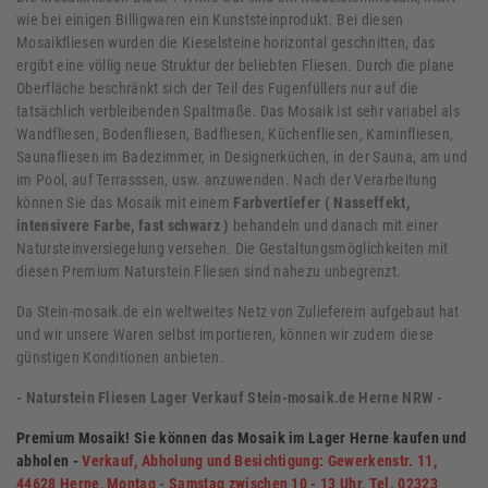
wie bei einigen Billigwaren ein Kunststeinprodukt. Bei diesen
Mosaikfliesen wurden die Kieselsteine horizontal geschnitten, das
ergibt eine völlig neue Struktur der beliebten Fliesen. Durch die plane
Oberfläche beschränkt sich der Teil des Fugenfüllers nur auf die
tatsächlich verbleibenden Spaltmaße. Das Mosaik ist sehr variabel als
Wandfliesen, Bodenfliesen, Badfliesen, Küchenfliesen, Kaminfliesen,
Saunafliesen im Badezimmer, in Designerküchen, in der Sauna, am und
im Pool, auf Terrasssen, usw. anzuwenden. Nach der Verarbeitung
können Sie das Mosaik mit einem
Farbvertiefer ( Nasseffekt,
intensivere Farbe, fast schwarz )
behandeln und danach mit einer
Natursteinversiegelung versehen. Die Gestaltungsmöglichkeiten mit
diesen Premium Naturstein Fliesen sind nahezu unbegrenzt.
Da Stein-mosaik.de ein weltweites Netz von Zulieferern aufgebaut hat
und wir unsere Waren selbst importieren, können wir zudem diese
günstigen Konditionen anbieten.
- Naturstein Fliesen Lager Verkauf Stein-mosaik.de Herne NRW -
Premium Mosaik! Sie können das Mosaik im Lager Herne kaufen und
abholen -
Verkauf, Abholung und Besichtigung: Gewerkenstr. 11,
44628 Herne, Montag - Samstag zwischen 10 - 13 Uhr, Tel. 02323