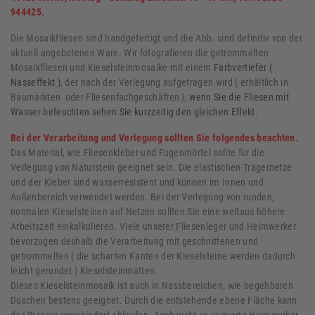
944425.
Die Mosaikfliesen sind handgefertigt und die Abb. sind definitiv von der
aktuell angebotenen Ware. Wir fotografieren die getrommelten
Mosaikfliesen und Kieselsteinmosaike mit einem
Farbvertiefer (
Nasseffekt )
, der nach der Verlegung aufgetragen wird ( erhältlich in
Baumärkten oder Fliesenfachgeschäften ),
wenn Sie die Fliesen mit
Wasser befeuchten sehen Sie kurzzeitig den gleichen Effekt.
Bei der Verarbeitung und Verlegung sollten Sie folgendes beachten.
Das Material, wie Fliesenkleber und Fugenmörtel sollte für die
Verlegung von Naturstein geeignet sein. Die elastischen Trägernetze
und der Kleber sind wasserresistent und können im Innen und
Außenbereich verwendet werden. Bei der Verlegung von runden,
normalen Kieselsteinen auf Netzen sollten Sie eine weitaus höhere
Arbeitszeit einkalkulieren. Viele unserer Fliesenleger und Heimwerker
bevorzugen deshalb die Verarbeitung mit geschnittenen und
getrommelten ( die scharfen Kanten der Kieselsteine werden dadurch
leicht gerundet ) Kieselsteinmatten.
Dieses Kieselsteinmosaik ist auch in Nassbereichen, wie begehbaren
Duschen bestens geeignet. Durch die entstehende ebene Fläche kann
das Wasser ungehindert ablaufen. Auch nicht so versierte Heimwerker