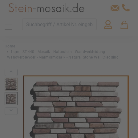
Home
1 qm - ST-440 - Mosaik - Naturstein - Wandverkleidung -
Wandverblender - Marmormosaik - Natural Stone Wall Cladding