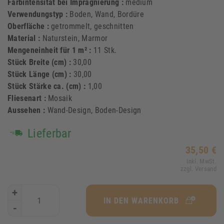
Farbintensität bei Imprägnierung :
medium
Verwendungstyp :
Boden, Wand, Bordüre
Oberfläche :
getrommelt, geschnitten
Material :
Naturstein, Marmor
Mengeneinheit für 1 m² :
11 Stk.
Stück Breite (cm) :
30,00
Stück Länge (cm) :
30,00
Stück Stärke ca. (cm) :
1,00
Fliesenart :
Mosaik
Aussehen :
Wand-Design, Boden-Design
Lieferbar
35,50 €
Inkl. MwSt.
zzgl. Versand
+
IN DEN WARENKORB
-