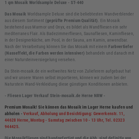
1 qm Mosaik Worldsample Deluxe - ST-440
Das Mosaik
Worldsample Deluxe sind die beliebtesten Wandverblender
aus diesem Sortiment
(geprüfte Premium Qualität)
. Ein Mosaik
bestehend aus Marmor und Onyx, es bildet als Wandfliesen ein sehr
mediterranes Flair. Als Badezimmerfliesen, Saunafliesen, Kaminfliesen,
in der Designerküche, am Pool, in der Sauna, am Kamin, anwendbar.
Nach der Verarbeitung können Sie das Mosaik mit einem
Farbvertiefer
(Nasseffekt, die Farben werden intensiver)
behandeln und danach mit
einer Natursteinversiegelung versehen.
Da Stein-mosaik.de ein weltweites Netz von Zulieferern aufgebaut hat
und wir unsere Waren selbst importieren, können wir zudem bei der
Naturstein Wand-Verkleidung diese günstigen Konditionen anbieten.
- Fliesen Lager Verkauf Stein-mosaik.de Herne NRW -
Premium Mosaik! Sie können das Mosaik im Lager Herne kaufen und
abholen -
Verkauf, Abholung und Besichtigung: Gewerkenstr. 11,
44628 Herne, Montag - Samstag zwischen 10 - 13 Uhr, Tel. 02323
944425.
Die Mosaikfliesen sind handgefertigt und die Abb. sind definitiv von