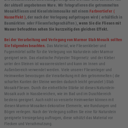
der aktuell angebotenen Ware. Wir fotografieren die getrommelten
Mosaikfliesen und Kieselsteinmosaike mit einem
Farbvertiefer (
Nasseffekt )
, der nach der Verlegung aufgetragen wird ( erhältlich in
Baumärkten oder Fliesenfachgeschäften ),
wenn Sie die Fliesen mit
Wasser befeuchten sehen Sie kurzzeitig den gleichen Effekt.
Bei der Verarbeitung und Verlegung von Marmor Stab Mosaik sollten
Sie folgendes beachten.
Das Material, wie Fliesenkleber und
Fugenmörtel sollte für die Verlegung von Naturstein oder Marmor
geeignet sein. Das elastische Polyester Trägernetz und der Kleber
unter den Steinen ist wasserresistent und kann im Innen und
Außenbereich verwendet werden. Viele unserer Fliesenleger und
Heimwerker bevorzugen die Verarbeitung mit den getrommelten ( die
scharfen Kanten der Steine werden dadurch leicht gerundet ) Stab
Mosaik-Fliesen. Durch die einheitliche Stärke ist dieses Naturstein-
Mosaik auch in Nassbereichen, wie im Bad und im Duschbereich
bestens geeignet. Auch nicht so versierte Heimwerker können mit
diesen Marmor Mosaiken dekorative Elemente, wie Rundungen und
Bögen verlegen. Nach der Verlegung sollten Sie eine für Naturstein
geeignete Versiegelung auftragen, diese schützt das Material vor
Flecken und Verschmutzung.