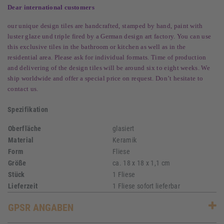
Dear international customers
our unique design tiles are handcrafted, stamped by hand, paint with
luster glaze und triple fired by a German design art factory. You can use
this exclusive tiles in the bathroom or kitchen as well as in the
residential area. Please ask for individual formats. Time of production
and delivering of the design tiles will be around six to eight weeks. We
ship worldwide and offer a special price on request. Don’t hesitate to
contact us.
Spezifikation
Oberfläche
glasiert
Material
Keramik
Form
Fliese
Größe
ca. 18 x 18 x 1,1 cm
Stück
1 Fliese
Lieferzeit
1 Fliese sofort lieferbar
GPSR ANGABEN