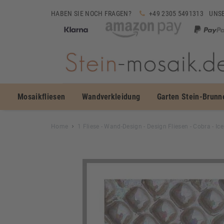
HABEN SIE NOCH FRAGEN?
+49 2305 5491313
UNSE
Mosaikfliesen
Wandverkleidung
Garten Stein-Brunn
Home
1 Fliese - Wand-Design - Design Fliesen - Cobra - Ic