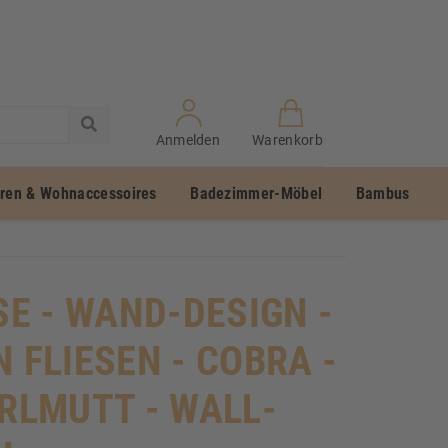
Anmelden
Warenkorb
uren & Wohnaccessoires
Badezimmer-Möbel
Bambus
SE - WAND-DESIGN -
N FLIESEN - COBRA -
ERLMUTT - WALL-