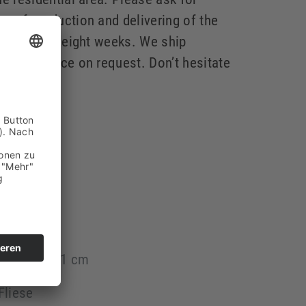
me of production and delivering of the
round six to eight weeks. We ship
special price on request. Don’t hesitate
asiert
eramik
iese
. 9 x 9 x 1,1 cm
Fliese