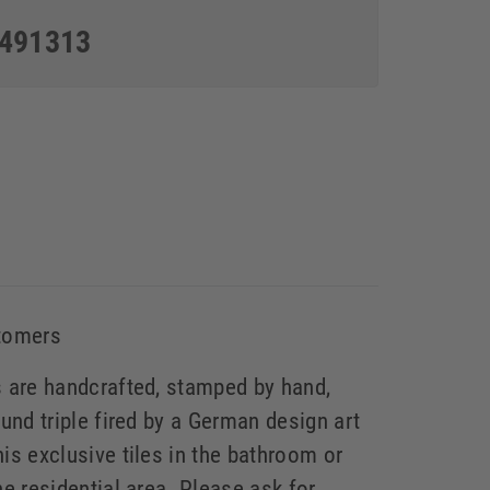
5491313
stomers
s are handcrafted, stamped by hand,
 und triple fired by a German design art
his exclusive tiles in the bathroom or
he residential area. Please ask for