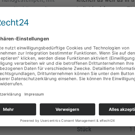
annt. Sie können diese
individual formats. Ti
e in sämtlichen
design tiles will be a
ese ist im Format 9
worldwide and offer a 
chungen sind gewollt
to contact us.
akter der Design
nd dadurch stark
Spezifikation
ragend für Bäder und
Oberfläche
gl
er aufnehmen. Bei
signfliesen beträgt
Material
K
 Individuelle Formate
Form
Fl
ztes Kontingent an
ils nur eine Fliese pro
Größe
ca
Stück
1 