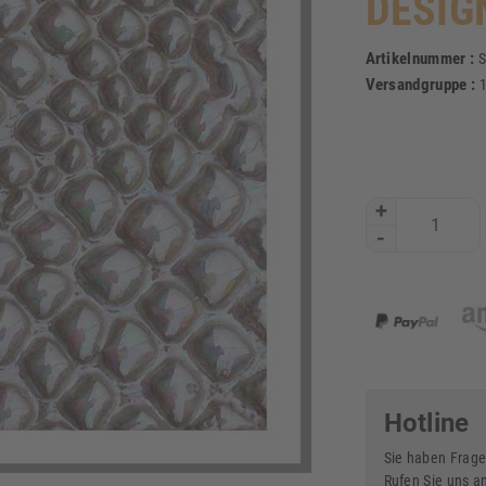
DESIG
Artikelnummer :
S
Versandgruppe :
+
-
Hotline
Sie haben Frage
Rufen Sie uns a