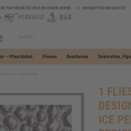
RE FACHBERATER HELFEN IHNEN GERNE.
INFO@STEIN-MOSAIK.DE
en – Pflanzkübel
Fliesen
Bauchemie
Dekoration, Fig
e Perlmutt - Wall-Design
1 FLIE
DESIG
ICE P