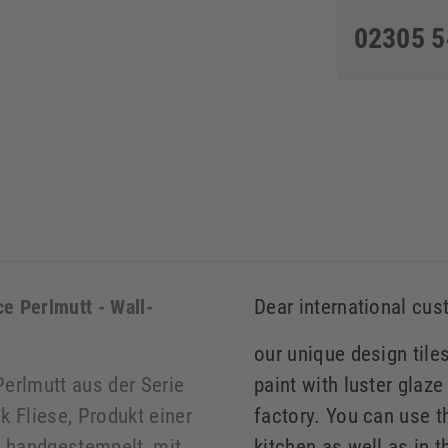
02305 
ce Perlmutt - Wall-
Dear international cu
our unique design tile
Perlmutt aus der Serie
paint with luster glaze
k Fliese, Produkt einer
factory. You can use t
, handgestempelt, mit
kitchen as well as in t