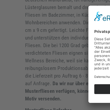
Lüsterglasuren bemalt und dreimal gebr
Fliesen im Badezimmer, in Küchen, sowi
Wohnbereichen anwenden. Die Musterfli
cm x 9 cm gefertigt. Leichte Farbabwei
und unterstützen den individuellen Char
Fliesen. Die bei 1200 Grad gebrannten u
verdichteten Fliesen eignen sich hervor
Wellness Bereiche, weil sie kaum Wass
reibungslosem Produktionsablauf der De
die Lieferzeit pro Auftrag 6 - 8 Wochen.
auf Anfrage.
Da wir nur über ein begren
Musterfliesen verfügen, können wir jewe
Motiv versenden.