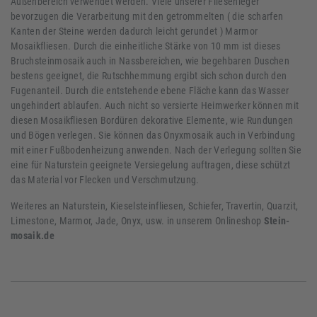
Außenbereich verwendet werden. Viele unserer Fliesenleger
bevorzugen die Verarbeitung mit den getrommelten ( die scharfen
Kanten der Steine werden dadurch leicht gerundet ) Marmor
Mosaikfliesen. Durch die einheitliche Stärke von 10 mm ist dieses
Bruchsteinmosaik auch in Nassbereichen, wie begehbaren Duschen
bestens geeignet, die Rutschhemmung ergibt sich schon durch den
Fugenanteil. Durch die entstehende ebene Fläche kann das Wasser
ungehindert ablaufen. Auch nicht so versierte Heimwerker können mit
diesen Mosaikfliesen Bordüren dekorative Elemente, wie Rundungen
und Bögen verlegen. Sie können das Onyxmosaik auch in Verbindung
mit einer Fußbodenheizung anwenden. Nach der Verlegung sollten Sie
eine für Naturstein geeignete Versiegelung auftragen, diese schützt
das Material vor Flecken und Verschmutzung.
Weiteres an Naturstein, Kieselsteinfliesen, Schiefer, Travertin, Quarzit,
Limestone, Marmor, Jade, Onyx, usw. in unserem Onlineshop
Stein-
mosaik.de