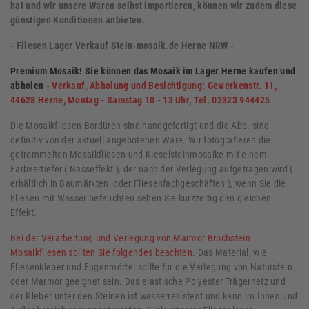
hat und wir unsere Waren selbst importieren, können wir zudem diese
günstigen Konditionen anbieten.
- Fliesen Lager Verkauf Stein-mosaik.de Herne NRW -
Premium Mosaik! Sie können das Mosaik im Lager Herne kaufen und
abholen -
Verkauf, Abholung und Besichtigung: Gewerkenstr. 11,
44628 Herne, Montag - Samstag 10 - 13 Uhr, Tel. 02323 944425
Die Mosaikfliesen Bordüren sind handgefertigt und die Abb. sind
definitiv von der aktuell angebotenen Ware. Wir fotografieren die
getrommelten Mosaikfliesen und Kieselsteinmosaike mit einem
Farbvertiefer ( Nasseffekt ), der nach der Verlegung aufgetragen wird (
erhältlich in Baumärkten oder Fliesenfachgeschäften ), wenn Sie die
Fliesen mit Wasser befeuchten sehen Sie kurzzeitig den gleichen
Effekt.
Bei der Verarbeitung und Verlegung von Marmor Bruchstein
Mosaikfliesen sollten Sie folgendes beachten.
Das Material, wie
Fliesenkleber und Fugenmörtel sollte für die Verlegung von Naturstein
oder Marmor geeignet sein. Das elastische Polyester Trägernetz und
der Kleber unter den Steinen ist wasserresistent und kann im Innen und