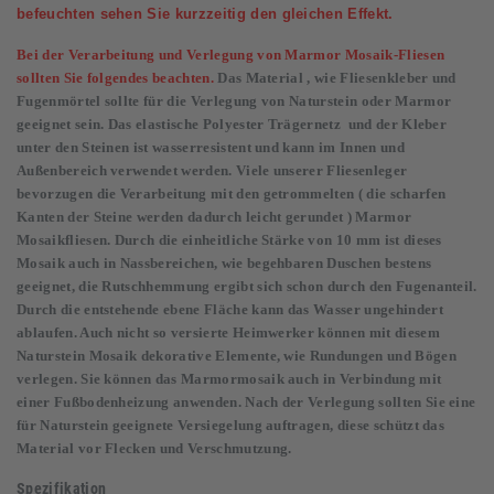
befeuchten sehen Sie kurzzeitig den gleichen Effekt.
Bei der Verarbeitung und Verlegung von Marmor Mosaik-Fliesen
sollten Sie folgendes beachten.
Das Material , wie Fliesenkleber und
Fugenmörtel sollte für die Verlegung von Naturstein oder Marmor
geeignet sein. Das elastische Polyester Trägernetz und der Kleber
unter den Steinen ist wasserresistent und kann im Innen und
Außenbereich verwendet werden. Viele unserer Fliesenleger
bevorzugen die Verarbeitung mit den getrommelten ( die scharfen
Kanten der Steine werden dadurch leicht gerundet ) Marmor
Mosaikfliesen. Durch die einheitliche Stärke von 10 mm ist dieses
Mosaik auch in Nassbereichen, wie begehbaren Duschen bestens
geeignet, die Rutschhemmung ergibt sich schon durch den Fugenanteil.
Durch die entstehende ebene Fläche kann das Wasser ungehindert
ablaufen. Auch nicht so versierte Heimwerker können mit diesem
Naturstein Mosaik dekorative Elemente, wie Rundungen und Bögen
verlegen. Sie können das Marmormosaik auch in Verbindung mit
einer Fußbodenheizung anwenden. Nach der Verlegung sollten Sie eine
für Naturstein geeignete Versiegelung auftragen, diese schützt das
Material vor Flecken und Verschmutzung.
Spezifikation