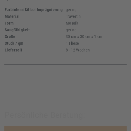
Farbintensität bei Imprägnierung
gering
Material
Travertin
Form
Mosaik
Saugfähigkeit
gering
Größe
30 cm x 30 cm x 1 cm
Stück / qm
1 Fliese
Lieferzeit
8 - 12 Wochen
Persönliche Beratung: