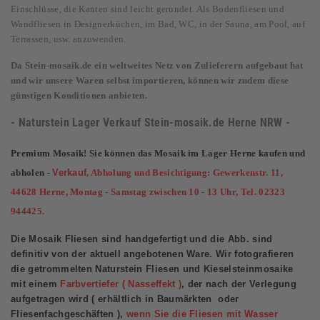
Einschlüsse, die Kanten sind leicht gerundet. Als Bodenfliesen und
Wandfliesen in Designerküchen, im Bad, WC, in der Sauna, am Pool, auf
Terrassen, usw. anzuwenden.
Da Stein-mosaik.de ein weltweites Netz von Zulieferern aufgebaut hat
und wir unsere Waren selbst importieren, können wir zudem diese
günstigen Konditionen anbieten.
- Naturstein Lager Verkauf
Stein-mosaik.de
Herne NRW -
Premium Mosaik! Sie können das Mosaik im Lager Herne kaufen und
abholen -
Verkauf
, Abholung und Besichtigung: Gewerkenstr. 11,
44628 Herne, Montag - Samstag zwischen 10 - 13 Uhr, Tel. 02323
944425.
Die Mosaik Fliesen sind handgefertigt und die Abb. sind
definitiv von der aktuell angebotenen Ware. Wir fotografieren
die getrommelten Naturstein Fliesen und Kieselsteinmosaike
mit einem
Farbvertiefer ( Nasseffekt )
, der nach der Verlegung
aufgetragen wird ( erhältlich in Baumärkten oder
Fliesenfachgeschäften ),
wenn Sie die Fliesen mit Wasser