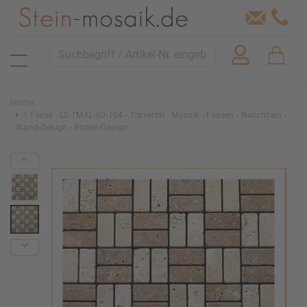
Home
1 Fliese - LS-TMAL-60-104 - Travertin - Mosaik - Fliesen - Naturstein -
Wand-Design - Boden-Design