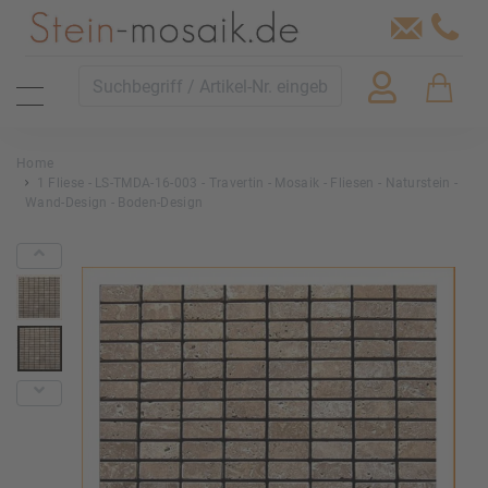
Home
1 Fliese - LS-TMDA-16-003 - Travertin - Mosaik - Fliesen - Naturstein -
Wand-Design - Boden-Design