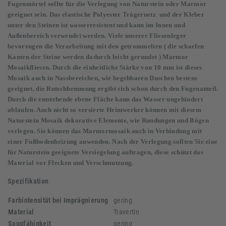
Fugenmörtel sollte für die Verlegung von Naturstein oder Marmor
geeignet sein. Das elastische Polyester Trägernetz und der Kleber
unter den Steinen ist wasserresistent und kann im Innen und
Außenbereich verwendet werden. Viele unserer Fliesenleger
bevorzugen die Verarbeitung mit den getrommelten ( die scharfen
Kanten der Steine werden dadurch leicht gerundet ) Marmor
Mosaikfliesen. Durch die einheitliche Stärke von 10 mm ist dieses
Mosaik auch in Nassbereichen, wie begehbaren Duschen bestens
geeignet, die Rutschhemmung ergibt sich schon durch den Fugenanteil.
Durch die entstehende ebene Fläche kann das Wasser ungehindert
ablaufen. Auch nicht so versierte Heimwerker können mit diesem
Naturstein Mosaik dekorative Elemente, wie Rundungen und Bögen
verlegen. Sie können das Marmormosaik auch in Verbindung mit
einer Fußbodenheizung anwenden. Nach der Verlegung sollten Sie eine
für Naturstein geeignete Versiegelung auftragen, diese schützt das
Material vor Flecken und Verschmutzung.
Spezifikation
Farbintensität bei Imprägnierung
gering
Material
Travertin
Saugfähigkeit
gering