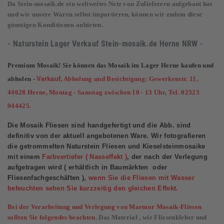
Da Stein-mosaik.de ein weltweites Netz von Zulieferern aufgebaut hat
und wir unsere Waren selbst importieren, können wir zudem diese
günstigen Konditionen anbieten.
- Naturstein Lager Verkauf
Stein-mosaik.de
Herne NRW -
Premium Mosaik! Sie können das Mosaik im Lager Herne kaufen und
abholen -
Verkauf
, Abholung und Besichtigung: Gewerkenstr. 11,
44628 Herne, Montag - Samstag zwischen 10 - 13 Uhr, Tel. 02323
944425.
Die Mosaik Fliesen sind handgefertigt und die Abb. sind
definitiv von der aktuell angebotenen Ware. Wir fotografieren
die getrommelten Naturstein Fliesen und Kieselsteinmosaike
mit einem
Farbvertiefer ( Nasseffekt )
, der nach der Verlegung
aufgetragen wird ( erhältlich in Baumärkten oder
Fliesenfachgeschäften ),
wenn Sie die Fliesen mit Wasser
befeuchten sehen Sie kurzzeitig den gleichen Effekt.
Bei der Verarbeitung und Verlegung von Marmor Mosaik-Fliesen
sollten Sie folgendes beachten.
Das Material , wie Fliesenkleber und