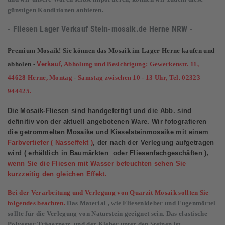
günstigen Konditionen anbieten.
- Fliesen Lager Verkauf
Stein-mosaik.de
Herne NRW -
Premium Mosaik! Sie können das Mosaik im Lager Herne kaufen und
abholen -
Verkauf
, Abholung und Besichtigung: Gewerkenstr. 11,
44628 Herne, Montag - Samstag zwischen 10 - 13 Uhr, Tel. 02323
944425.
Die Mosaik-Fliesen sind handgefertigt und die Abb. sind
definitiv von der aktuell angebotenen Ware. Wir fotografieren
die getrommelten Mosaike und Kieselsteinmosaike mit einem
Farbvertiefer ( Nasseffekt )
, der nach der Verlegung aufgetragen
wird ( erhältlich in Baumärkten oder Fliesenfachgeschäften ),
wenn Sie die Fliesen mit Wasser befeuchten sehen Sie
kurzzeitig den gleichen Effekt.
Bei der Verarbeitung und Verlegung von Quarzit Mosaik sollten Sie
folgendes beachten.
Das Material , wie Fliesenkleber und Fugenmörtel
sollte für die Verlegung von Naturstein geeignet sein. Das elastische
Polyester Trägernetz und der Kleber unter den Steinen ist