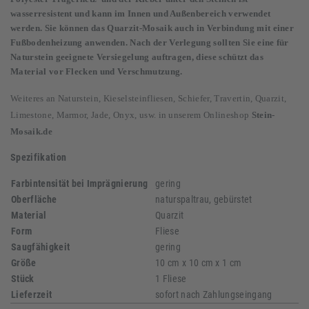
wasserresistent und kann im Innen und Außenbereich verwendet
werden. Sie können das Quarzit-Mosaik auch in Verbindung mit einer
Fußbodenheizung anwenden. Nach der Verlegung sollten Sie eine für
Naturstein geeignete Versiegelung auftragen, diese schützt das
Material vor Flecken und Verschmutzung.
Weiteres an Naturstein, Kieselsteinfliesen, Schiefer, Travertin, Quarzit,
Limestone, Marmor, Jade, Onyx, usw. in unserem Onlineshop
Stein-
Mosaik.de
Spezifikation
Farbintensität bei Imprägnierung
gering
Oberfläche
naturspaltrau, gebürstet
Material
Quarzit
Form
Fliese
Saugfähigkeit
gering
Größe
10 cm x 10 cm x 1 cm
Stück
1 Fliese
Lieferzeit
sofort nach Zahlungseingang