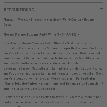
BESCHREIBUNG
Marmor - Mosaik - Fliesen - Naturstein - Wand-Design - Boden-
Design
Mosaik Marmor Toscana Red + White 5 x 5 - PA-807 -
Das Marmor Mosaik
Toscana Red + White 5 x 5
ist eine beliebte
Naturstein Fliese aus unserem Sortiment
(geprüfte Premium Qualität)
.
Ein Mosaik von natürlicher Farbe in den verschiedenen Rot-Braun und
Weiß Tönen mit Beige durchsetzt, es bildet sowohl als Wandfliesen und
auch als Bodenfliesen ein sehr mediterranes Flair. Als
Badezimmerfliesen, Saunafliesen, Kaminfliesen, in der Designerküche,
am Pool, in der Sauna, am Kamin, auf Terrassen, usw. anwendbar. Nach
der Verarbeitung können Sie das Mosaik mit einem
Farbvertiefer
(Nasseffekt, die Farben werden intensiver)
behandeln und danach mit
einer Natursteinversiegelung versehen.
Da Stein-mosaik.de ein weltweites Netz von Zulieferern aufgebaut hat
und wir unsere Waren selbst importieren, können wir zudem diese