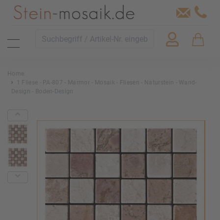
Home
1 Fliese - PA-807 - Marmor - Mosaik - Fliesen - Naturstein - Wand-
Design - Boden-Design