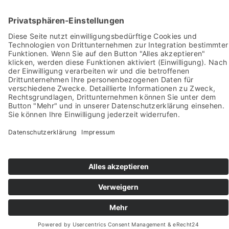
Pictures from:
www.freepik.com
© 2022-2026 stein-mosaik.de