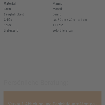
Material
Marmor
Form
Mosaik
Saugfähigkeit
gering
Größe
ca. 30 cm x 30 cm x 1 cm
Stück
1 Fliese
Lieferzeit
sofort lieferbar
Persönliche Beratung:
Verkauf, Abholung und Besichtigung: Montag -