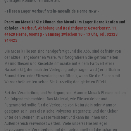
günstigen Konditionen anbieten.
- Fliesen Lager Verkauf Stein-mosaik.de Herne NRW -
Premium Mosaik! Sie können das Mosaik im Lager Herne kaufen und
abholen
-
Verkauf, Abholung und Besichtigung: Gewerkenstr. 11,
44628 Herne, Montag - Samstag zwischen 10 - 13 Uhr, Tel. 02323
944425
Die Mosaik Fliesen sind handgefertigt und die Abb. sind definitiv von
der aktuell angebotenen Ware. Wir fotografieren die getrommelten
Marmorfliesen und Kieselsteinmosaike mit einem Farbvertiefer (
Nasseffekt ), der nach der Verlegung aufgetragen wird ( erhältlich in
Baumärkten oder Fliesenfachgeschäften ), wenn Sie die Fliesen mit
Wasser befeuchten sehen Sie kurzzeitig den gleichen Effekt.
Bei der Verarbeitung und Verlegung von Marmor Mosaik-Fliesen sollten
Sie folgendes beachten. Das Material, wie Fliesenkleber und
Fugenmörtel sollte für die Verlegung von Naturstein oder Marmor
geeignet sein. Das elastische Polyester Trägernetz und der Kleber
unter den Steinen ist wasserresistent und kann im Innen und
Außenbereich verwendet werden. Viele unserer Fliesenleger
bevorzugen die Verarbeitung mit den getrommelten ( die scharfen