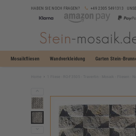
HABEN SIE NOCH FRAGEN?
+49 2305 5491313
UNSE
Mosaikfliesen
Wandverkleidung
Garten Stein-Brunn
Home
1 Fliese - RO-F3505 - Travertin - Mosaik - Fliesen -