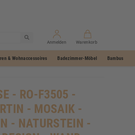
Anmelden
Warenkorb
uren & Wohnaccessoires
Badezimmer-Möbel
Bambus
SE - RO-F3505 -
RTIN - MOSAIK -
EN - NATURSTEIN -