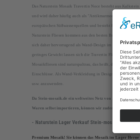
Das Naturstein Mosaik
Travertin Noce besteht aus Kalkstein
und wird daher häufig auch als "Antikmarmor" bezeichnet. E
europäischen Süßwasserquellen und besteht fast ausschließl
Naturstein Fliesen kommen aus den besten Brüchen der Türkei
sich daher hervorragend als Wand-Design im Innen- und Auße
geringes Gewicht lassen sich die Travertin Fliesen sehr leich
Mosaikfliesen sind naturspaltrau, das heißt, die Oberfläche 
Einschlüsse. Als Wand-Verkleidung in Designerküchen, im 
usw. anzuwenden.
Da Stein-mosaik.de ein weltweites Netz von Zulieferern au
Waren selbst importieren, können wir zudem diese günstig
- Naturstein Lager Verkauf
Stein-mosaik.de
Herne
Premium Mosaik! Sie können das Mosaik im Lager Herne 