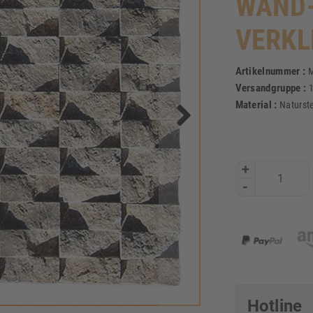
WAND-
VERKL
Artikelnummer :
M
Versandgruppe :
Material :
Naturst
+
-
Hotline