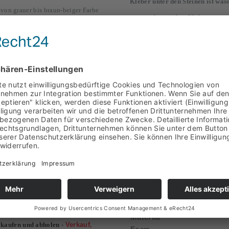
Kleber unter den Steinen ist wa
 von grauer bis braun-beiger Farbe
verwendet werden. Viele unserer
r stammt hauptsächlich aus
getrommelten ( die scharfen Kan
ich aus Calciumcarbonat. Unsere
Mosaikfliesen. Durch die einheit
. Sie sind frostfest und eignen
Nassbereichen, wie begehbaren D
nbereich. Durch ihr relativ
schon durch den Fugenanteil. Du
t verlegen.
Diese Travertin
ungehindert ablaufen. Auch nich
behält ihre naturbelassenen
Mosaik dekorative Elemente, wi
Bad, WC, in der Sauna, am Kamin
Marmormosaik auch in Verbindu
Verlegung sollten Sie eine für Na
das Material vor Flecken und V
fgebaut hat und wir unsere
en Konditionen anbieten.
Spezifikation
 NRW -
Oberfläche
Material
kaufen und abholen -
Verkauf
,