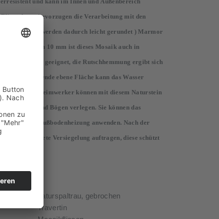
sserresistent und kann im Innen und Außenbereich
 Fliesenleger bevorzugen die Verarbeitung mit den
ten der Steine werden dadurch leicht gerundet ) Marmor
liche Stärke von 10 mm ist dieses Mosaik auch in
uschen bestens geeignet, die Rutschhemmung ergibt sich
rch die entstehende ebene Fläche kann das Wasser
t so versierte Heimwerker können mit diesem Naturstein
e Rundungen und Bögen verlegen. Sie können das
ng mit einer Fußbodenheizung anwenden. Nach der
turstein geeignete Versiegelung auftragen, diese schützt
erschmutzung.
naturspaltrau, gebrochen
Travertin