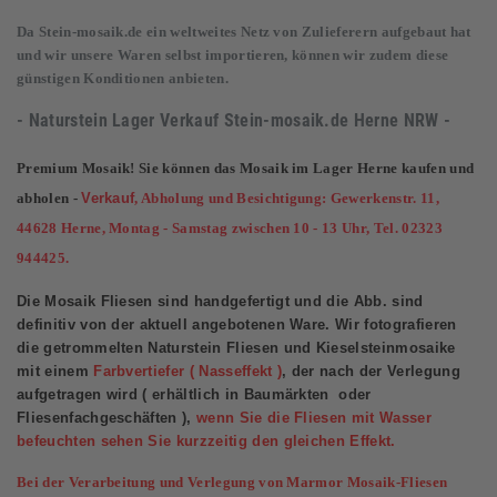
Da Stein-mosaik.de ein weltweites Netz von Zulieferern aufgebaut hat
und wir unsere Waren selbst importieren, können wir zudem diese
günstigen Konditionen anbieten.
- Naturstein Lager Verkauf
Stein-mosaik.de
Herne NRW -
Premium Mosaik! Sie können das Mosaik im Lager Herne kaufen und
abholen -
Verkauf
, Abholung und Besichtigung: Gewerkenstr. 11,
44628 Herne, Montag - Samstag zwischen 10 - 13 Uhr, Tel. 02323
944425.
Die Mosaik Fliesen sind handgefertigt und die Abb. sind
definitiv von der aktuell angebotenen Ware. Wir fotografieren
die getrommelten Naturstein Fliesen und Kieselsteinmosaike
mit einem
Farbvertiefer ( Nasseffekt )
, der nach der Verlegung
aufgetragen wird ( erhältlich in Baumärkten oder
Fliesenfachgeschäften ),
wenn Sie die Fliesen mit Wasser
befeuchten sehen Sie kurzzeitig den gleichen Effekt.
Bei der Verarbeitung und Verlegung von Marmor Mosaik-Fliesen