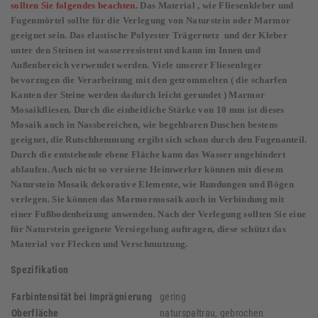
sollten Sie folgendes beachten.
Das Material , wie Fliesenkleber und
Fugenmörtel sollte für die Verlegung von Naturstein oder Marmor
geeignet sein. Das elastische Polyester Trägernetz und der Kleber
unter den Steinen ist wasserresistent und kann im Innen und
Außenbereich verwendet werden. Viele unserer Fliesenleger
bevorzugen die Verarbeitung mit den getrommelten ( die scharfen
Kanten der Steine werden dadurch leicht gerundet ) Marmor
Mosaikfliesen. Durch die einheitliche Stärke von 10 mm ist dieses
Mosaik auch in Nassbereichen, wie begehbaren Duschen bestens
geeignet, die Rutschhemmung ergibt sich schon durch den Fugenanteil.
Durch die entstehende ebene Fläche kann das Wasser ungehindert
ablaufen. Auch nicht so versierte Heimwerker können mit diesem
Naturstein Mosaik dekorative Elemente, wie Rundungen und Bögen
verlegen. Sie können das Marmormosaik auch in Verbindung mit
einer Fußbodenheizung anwenden. Nach der Verlegung sollten Sie eine
für Naturstein geeignete Versiegelung auftragen, diese schützt das
Material vor Flecken und Verschmutzung.
Spezifikation
Farbintensität bei Imprägnierung
gering
Oberfläche
naturspaltrau, gebrochen