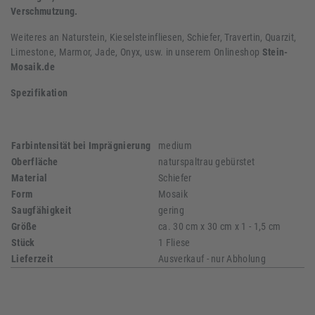
Verschmutzung.
Weiteres an Naturstein, Kieselsteinfliesen, Schiefer, Travertin, Quarzit,
Limestone, Marmor, Jade, Onyx, usw. in unserem Onlineshop
Stein-
Mosaik.de
Spezifikation
Farbintensität bei Imprägnierung
medium
Oberfläche
naturspaltrau gebürstet
Material
Schiefer
Form
Mosaik
Saugfähigkeit
gering
Größe
ca. 30 cm x 30 cm x 1 - 1,5 cm
Stück
1 Fliese
Lieferzeit
Ausverkauf - nur Abholung