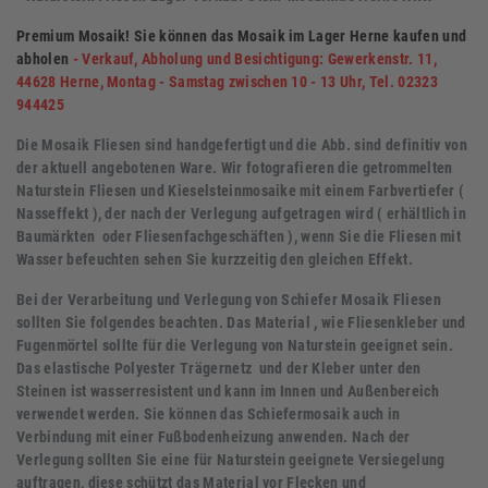
Premium Mosaik! Sie können das Mosaik im Lager Herne kaufen und
abholen
-
Verkauf, Abholung und Besichtigung: Gewerkenstr. 11,
44628 Herne, Montag - Samstag zwischen 10 - 13 Uhr, Tel. 02323
944425
Die Mosaik Fliesen sind handgefertigt und die Abb. sind definitiv von
der aktuell angebotenen Ware. Wir fotografieren die getrommelten
Naturstein Fliesen und Kieselsteinmosaike mit einem
Farbvertiefer (
Nasseffekt )
, der nach der Verlegung aufgetragen wird ( erhältlich in
Baumärkten oder Fliesenfachgeschäften ),
wenn Sie die Fliesen mit
Wasser befeuchten sehen Sie kurzzeitig den gleichen Effekt.
Bei der Verarbeitung und Verlegung von Schiefer Mosaik Fliesen
sollten Sie folgendes beachten.
Das Material , wie Fliesenkleber und
Fugenmörtel sollte für die Verlegung von Naturstein geeignet sein.
Das elastische Polyester Trägernetz und der Kleber unter den
Steinen ist wasserresistent und kann im Innen und Außenbereich
verwendet werden. Sie können das Schiefermosaik auch in
Verbindung mit einer Fußbodenheizung anwenden. Nach der
Verlegung sollten Sie eine für Naturstein geeignete Versiegelung
auftragen, diese schützt das Material vor Flecken und