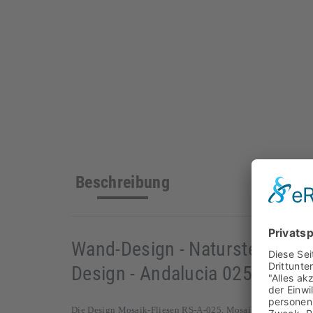
Beschreibung
Wand-Design - Naturstein - Mo
Design - Andalucia 025 - Wall-
Die Design Mosaik-Fliesen RS-A-025, Mosaikfliesen aus der