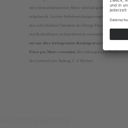
mit einem andalusischen Motiv wird mit großer Sorgfalt per 
aufgebracht. Leichte Farbabweichungen ergeben sich durch 
den individuellen Charakter der Design Fliesen. Dieses Ma
und Bodenfliesen im Innenbereich verwendet werden. Indivi
wir nur über ein begrenztes Kontingent an Musterfliesen v
Fliese pro Motiv versenden.
Bei reibungslosem Produktionsa
die Lieferzeit pro Auftrag 2 - 4 Wochen.
Persönliche Beratung: