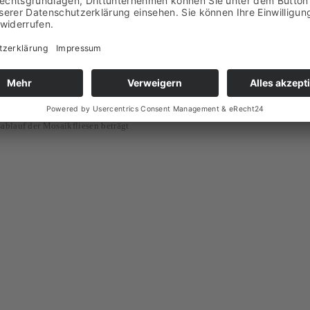
Material
Handarbeit auf ein Netz
Form
den Naturstein und unterstützen
Saugfähigkeit
rmormosaik kann als Wandfliesen
Größe
Stück
duelle Formate auf Anfrage.
Da
Lieferzeit
erfügen, können wir nur eine
blauf der Mosaikfliesen beträgt