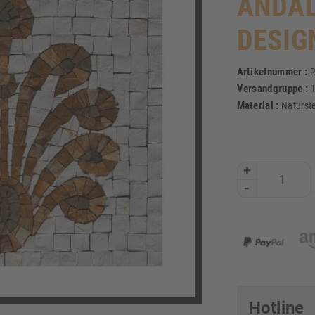
ANDAL
DESIG
Artikelnummer :
R
Versandgruppe :
Material :
Naturst
+
-
Hotline