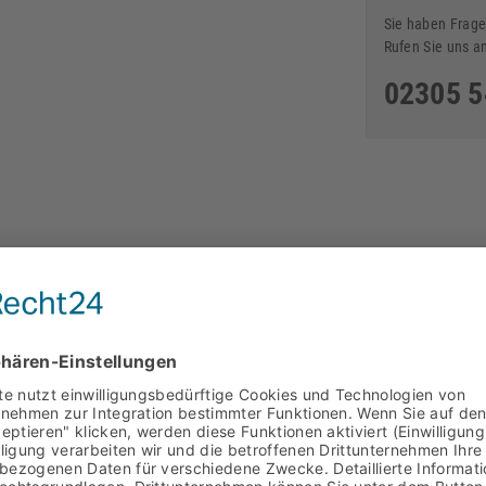
Sie haben Frage
Rufen Sie uns a
02305 
saik Fliesen
Musterfliesen lieferbar
Design
Spezifikation
Farbintensität bei Impräg
 Serie Andalucia. Dieses Mosaik