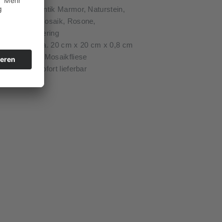
Antik Marmor, Naturstein,
Mosaik, Rosone,
gering
ca. 20 cm x 20 cm x 0,8 cm
1 Mosaikfliese
sofort lieferbar