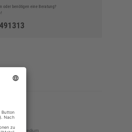
n oder benötigen eine Beratung?
n!
5491313
nierung
medium