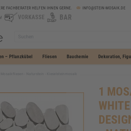
RE FACHBERATER HELFEN IHNEN GERNE.
INFO@STEIN-MOSAIK.DE
en – Pflanzkübel
Fliesen
Bauchemie
Dekoration, Fig
 Mosaikfliesen - Naturstein - Kieselsteinmosaik
1 MOSA
WHITE
DESIG