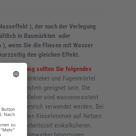
 Nasseffekt )
, der nach der Verlegung
hältlich in Baumärkten oder
 ),
wenn Sie die Fliesen mit Wasser
kurzzeitig den gleichen Effekt.
und Verlegung sollten Sie folgendes
, wie Fliesenkleber und Fugenmörtel
ng von Naturstein geeignet sein. Die
e und der Kleber sind wasserresistent
nd Außenbereich verwendet werden. Bei
den, normalen Kieselsteinen auf Netzen
us höhere Arbeitszeit einkalkulieren.
leger und Heimwerker bevorzugen