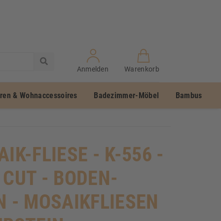
Anmelden
Warenkorb
uren & Wohnaccessoires
Badezimmer-Möbel
Bambus
IK-FLIESE - K-556 -
 CUT - BODEN-
N - MOSAIKFLIESEN