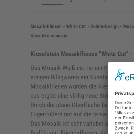
Mosaik-Fliesen - White Cut - Boden-Design - Mosai
Kieselsteinmosaik
Kieselstein Mosaikfliesen "White Cut" -
Das Mosaik Weiß cut ist ein Kieselstein
einigen Billigwaren ein Kunststeinproduk
Mosaikfliesen wurden die Kieselsteine h
das ergibt eine völlig neue Struktur der 
Durch die plane Oberfläche beschränkt s
Fugenfüllers nur auf die tatsächlich ve
Das Mosaik ist sehr variabel als Wandfl
Badfliesen, Küchenfliesen, Kaminfliesen