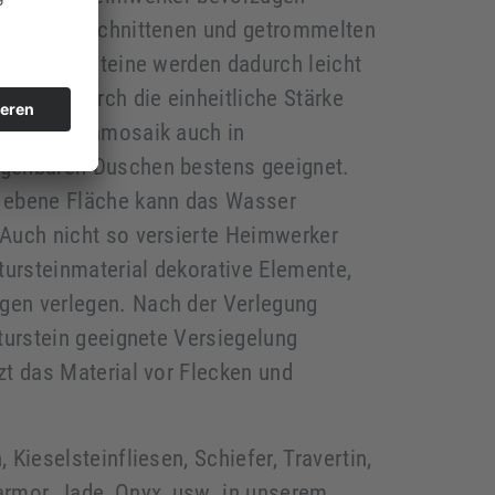
ung mit geschnittenen und getrommelten
der Kieselsteine werden dadurch leicht
matten. Durch die einheitliche Stärke
Kieselsteinmosaik auch in
egehbaren Duschen bestens geeignet.
e ebene Fläche kann das Wasser
 Auch nicht so versierte Heimwerker
ursteinmaterial dekorative Elemente,
gen verlegen. Nach der Verlegung
aturstein geeignete Versiegelung
zt das Material vor Flecken und
 Kieselsteinfliesen, Schiefer, Travertin,
armor, Jade, Onyx, usw. in unserem