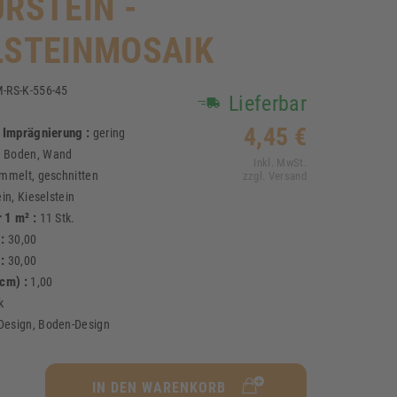
URSTEIN -
LSTEINMOSAIK
-RS-K-556-45
Lieferbar
1
4,45 €
i Imprägnierung :
gering
:
Boden, Wand
Inkl. MwSt.
mmelt, geschnitten
zzgl. Versand
in, Kieselstein
 1 m² :
11 Stk.
 :
30,00
 :
30,00
(cm) :
1,00
k
esign, Boden-Design
IN DEN WARENKORB