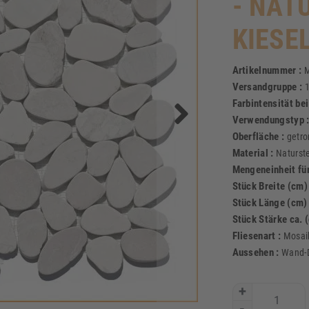
- NAT
KIESE
Artikelnummer :
M
Versandgruppe :
Farbintensität be
Verwendungstyp 
Oberfläche :
getro
Material :
Naturste
Mengeneinheit für
Stück Breite (cm)
Stück Länge (cm)
Stück Stärke ca. 
Fliesenart :
Mosai
Aussehen :
Wand-D
+
-