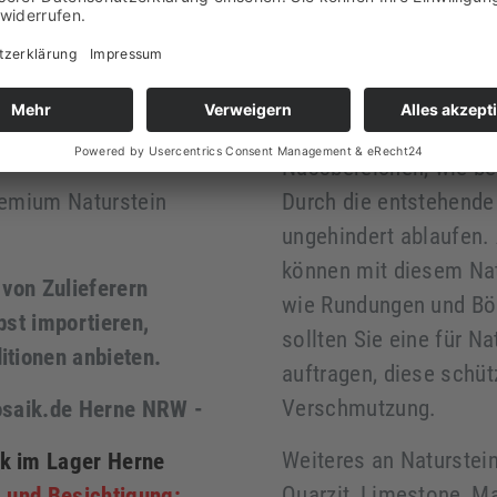
Sauna, am und im Pool,
deshalb die Verarbeit
 der Verarbeitung
( die scharfen Kanten 
rtiefer (Nasseffekt,
gerundet ) Kieselstein
 mit einer
von 10 mm ist dieses 
Nassbereichen, wie b
remium Naturstein
Durch die entstehend
ungehindert ablaufen.
können mit diesem Nat
 von Zulieferern
wie Rundungen und Bö
bst importieren,
sollten Sie eine für N
tionen anbieten.
auftragen, diese schüt
Verschmutzung.
osaik.de Herne NRW -
Weiteres an Naturstein,
k im Lager Herne
Quarzit, Limestone, M
 und Besichtigung: