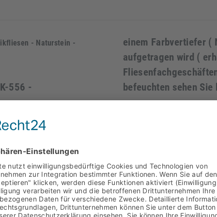
einem
Farbvertiefer (
kfliesen - Naturstein -
aufgetragen wird ( er
Fliesenfachgeschäften
 K-556 -
befeuchten sehen Sie 
mosaik, nicht wie bei
Bei der Verarbeitung 
t. Bei diesen
beachten.
Das Material
orizontal geschnitten,
sollte für die Verlegu
beliebten Fliesen.
elastischen Trägernetz
ich der Teil des
und können im Innen u
rbleibenden Spaltmaße.
der Verlegung von run
iesen, Bodenfliesen,
sollten Sie eine weita
, Saunafliesen im
Viele unserer Fliesen