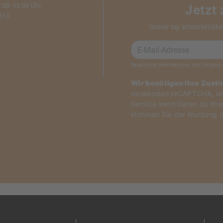
00 -13:00 Uhr,
Jetzt
1313
Immer top informiert übe
Detaillierte Informationen zum Umgang 
Wir benötigen Ihre Zust
verwenden reCAPTCHA, um 
Service kann Daten zu Ihre
stimmen Sie der Nutzung d