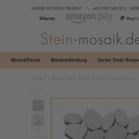
HABEN SIE NOCH FRAGEN?
+49 2305 5491313
UNSE
Mosaikfliesen
Wandverkleidung
Garten Stein-Brunn
Home
1 Mosaik-Fliese - K-556 - White Cut - Boden-Design -