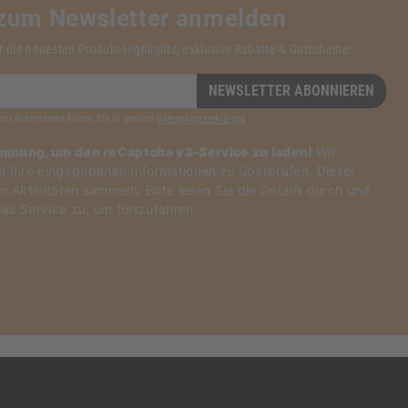
 zum Newsletter anmelden
r die neuesten Produkt-Highlights, exklusive Rabatte & Gutscheine!
NEWSLETTER ABONNIEREN
mit Nutzerdaten finden Sie in unserer
Datenschutzerklärung
immung, um den reCaptcha v3-Service zu laden!
Wir
Ihre eingegebenen Informationen zu überprüfen. Dieser
n Aktivitäten sammeln. Bitte
lesen Sie die Details durch
und
es Service zu
, um fortzufahren.