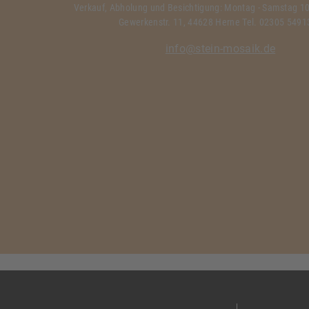
Verkauf, Abholung und Besichtigung: Montag - Samstag 10:
Gewerkenstr. 11, 44628 Herne Tel. 02305 549
info@stein-mosaik.de