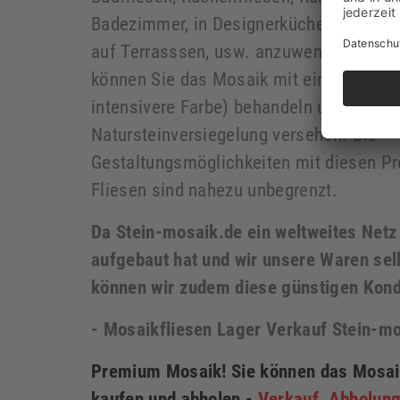
Badezimmer, in Designerküchen, in der 
auf Terrasssen, usw. anzuwenden. Nach
können Sie das Mosaik mit einem Farbve
intensivere Farbe) behandeln und danach
Natursteinversiegelung versehen. Die
Gestaltungsmöglichkeiten mit diesen P
Fliesen sind nahezu unbegrenzt.
Da Stein-mosaik.de ein weltweites Netz
aufgebaut hat und wir unsere Waren sel
können wir zudem diese günstigen Kondi
- Mosaikfliesen Lager Verkauf Stein-m
Premium Mosaik! Sie können das Mosai
kaufen und abholen -
Verkauf, Abholung