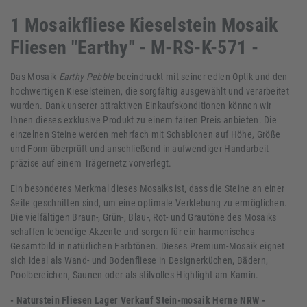
1 Mosaikfliese Kieselstein Mosaik
Fliesen "Earthy" - M-RS-K-571 -
Das Mosaik
Earthy Pebble
beeindruckt mit seiner edlen Optik und den
hochwertigen Kieselsteinen, die sorgfältig ausgewählt und verarbeitet
wurden. Dank unserer attraktiven Einkaufskonditionen können wir
Ihnen dieses exklusive Produkt zu einem fairen Preis anbieten. Die
einzelnen Steine werden mehrfach mit Schablonen auf Höhe, Größe
und Form überprüft und anschließend in aufwendiger Handarbeit
präzise auf einem Trägernetz vorverlegt.
Ein besonderes Merkmal dieses Mosaiks ist, dass die Steine an einer
Seite geschnitten sind, um eine optimale Verklebung zu ermöglichen.
Die vielfältigen Braun-, Grün-, Blau-, Rot- und Grautöne des Mosaiks
schaffen lebendige Akzente und sorgen für ein harmonisches
Gesamtbild in natürlichen Farbtönen. Dieses Premium-Mosaik eignet
sich ideal als Wand- und Bodenfliese in Designerküchen, Bädern,
Poolbereichen, Saunen oder als stilvolles Highlight am Kamin.
- Naturstein Fliesen Lager Verkauf Stein-mosaik Herne NRW -