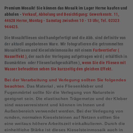
Premium Mosaik! Sie können das Mosaik im Lager Herne kaufen und
abholen -
Verkauf, Abholung und Besichtigung: Gewerkenstr. 11,
44628 Herne, Montag - Samstag zwischen 10 - 13 Uhr, Tel. 02323
944425.
Die Mosaikfliesen sind handgefertigt und die Abb. sind definitiv von
der aktuell angebotenen Ware. Wir fotografieren die getrommelten
Mosaikfliesen und Kieselsteinmosaike mit einem
Farbvertiefer (
Nasseffekt )
, der nach der Verlegung aufgetragen wird ( erhältlich in
Baumärkten oder Fliesenfachgeschäften ),
wenn Sie die Fliesen mit
Wasser befeuchten sehen Sie kurzzeitig den gleichen Effekt.
Bei der Verarbeitung und Verlegung sollten Sie folgendes
beachten.
Das Material , wie Fliesenkleber und
Fugenmörtel sollte für die Verlegung von Naturstein
geeignet sein. Die elastischen Trägernetze und der Kleber
sind wasserresistent und können im Innen und
Außenbereich verwendet werden. Bei der Verlegung von
runden, normalen Kieselsteinen auf Netzen sollten Sie
eine weitaus höhere Arbeitszeit einkalkulieren. Durch die
einheitliche Stärke ist dieses Kieselsteinmosaik auch in