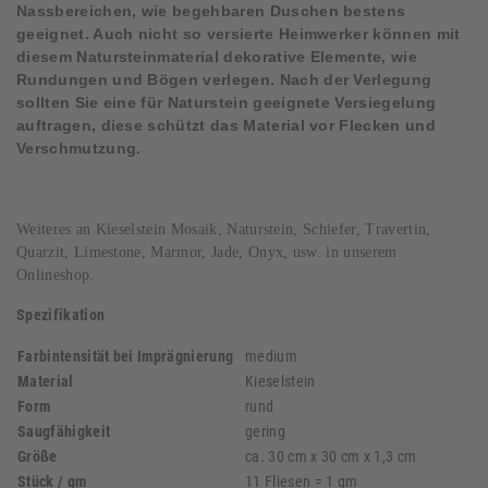
Nassbereichen, wie begehbaren Duschen bestens
geeignet. Auch nicht so versierte Heimwerker können mit
diesem Natursteinmaterial dekorative Elemente, wie
Rundungen und Bögen verlegen. Nach der Verlegung
sollten Sie eine für Naturstein geeignete Versiegelung
auftragen, diese schützt das Material vor Flecken und
Verschmutzung.
Weiteres an Kieselstein Mosaik,
Naturstein,
Schiefer, Travertin,
Quarzit, Limestone, Marmor, Jade, Onyx, usw. in unserem
Onlineshop.
Spezifikation
Farbintensität bei Imprägnierung
medium
Material
Kieselstein
Form
rund
Saugfähigkeit
gering
Größe
ca. 30 cm x 30 cm x 1,3 cm
Stück / qm
11 Fliesen = 1 qm