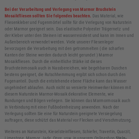
Bei der Verarbeitung und Verlegung von Marmor Bruchstein
Mosaikfliesen sollten Sie folgendes beachten.
Das Material, wie
Fliesenkleber und Fugenmörtel sollte für die Verlegung von Naturstein
oder Marmor geeignet sein. Das elastische Polyester Trägernetz und
der Kleber unter den Steinen ist wasserresistent und kann im Innen und
Außenbereich verwendet werden. Viele unserer Fliesenleger
bevorzugen die Verarbeitung mit den getrommelten ( die scharfen
Kanten der Steine werden dadurch leicht gerundet ) Marmor
Mosaikfliesen. Durch die einheitliche Stärke ist dieses
Bruchsteinmosaik auch in Nassbereichen, wie begehbaren Duschen
bestens geeignet, die Rutschhemmung ergibt sich schon durch den
Fugenanteil. Durch die entstehende ebene Fläche kann das Wasser
ungehindert ablaufen. Auch nicht so versierte Heimwerker können mit
diesem Naturstein Marmor-Mosaik dekorative Elemente, wie
Rundungen und Bögen verlegen. Sie können das Marmormosaik auch
in Verbindung mit einer Fußbodenheizung anwenden. Nach der
Verlegung sollten Sie eine für Naturstein geeignete Versiegelung
auftragen, diese schützt das Material vor Flecken und Verschmutzung.
Weiteres an Naturstein, Kieselsteinfliesen, Schiefer, Travertin, Quarzit,
Limestone, Marmor, Jade, Onyx, usw. in unserem Onlineshop
Stein-