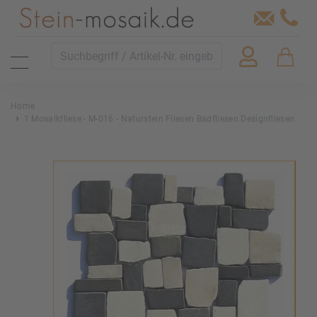
Home
1 Mosaikfliese - M-016 - Naturstein Fliesen Badfliesen Designfliesen