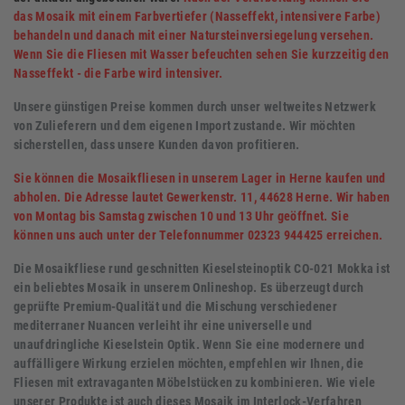
das Mosaik mit einem Farbvertiefer (Nasseffekt, intensivere Farbe)
behandeln und danach mit einer Natursteinversiegelung versehen.
W
enn Sie die Fliesen mit Wasser befeuchten sehen Sie kurzzeitig den
Nasseffekt - die Farbe wird intensiver.
Unsere günstigen Preise kommen durch unser weltweites Netzwerk
von Zulieferern und dem eigenen Import zustande. Wir möchten
sicherstellen, dass unsere Kunden davon profitieren.
Sie können die Mosaikfliesen in unserem Lager in Herne kaufen und
abholen. Die Adresse lautet Gewerkenstr. 11, 44628 Herne. Wir haben
von Montag bis Samstag zwischen 10 und 13 Uhr geöffnet. Sie
können uns auch unter der Telefonnummer 02323 944425 erreichen.
Die Mosaikfliese rund geschnitten Kieselsteinoptik CO-021 Mokka ist
ein beliebtes Mosaik in unserem Onlineshop. Es überzeugt durch
geprüfte Premium-Qualität und die Mischung verschiedener
mediterraner Nuancen verleiht ihr eine universelle und
unaufdringliche Kieselstein Optik. Wenn Sie eine modernere und
auffälligere Wirkung erzielen möchten, empfehlen wir Ihnen, die
Fliesen mit extravaganten Möbelstücken zu kombinieren. Wie viele
unserer Produkte ist auch dieses Mosaik im Interlock-Verfahren