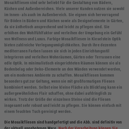
Mosaikfliesen sind sehr beliebt für die Gestaltung von Bädern,
Küchen und Außenbereichen. Viele unserer Kunden nutzen sie sowohl
im Innen- als auch im Außenbereich. Sie eignen sich hervorragend
für Böden in Bädern und Küchen sowie als Designelemente in Gärten,
da sie ästhetisch ansprechend und leicht zu pflegen sind. Sie
erhöhen den Wohlfühlfaktor und verleihen der Umgebung ein Gefühl
von Wellness und Luxus. Farbige Mosaikfliesen in Kieselstein Optik
bieten zahlreiche Verlegungsmöglichkeiten. Durch ihre dezenten
mediterranen Farben lassen sie sich in jeden Einrichtungsstil
integrieren und verleihen Wohnräumen, Gärten oder Terrassen eine
edle Optik. In minimalistisch eingerichteten Räumen können sie als
Bodenbelag oder Deko-Elemente an den Wänden verwendet werden,
um ein modernes Ambiente zu schaffen. Mosaikfliesen kommen
besonders gut zur Geltung, wenn sie mit großformatigen Fliesen
kombiniert werden. Selbst eine kleine Fläche als Blickfang kann ein
außergewöhnliches Flair schaffen, ohne dabei aufdringlich zu
wirken. Trotz der Größe der einzelnen Steine sind die Fliesen
insgesamt sehr robust und leicht zu pflegen. Sie können einfach mit
einem feuchten Tuch gereinigt werden.
Die Mosaikfliesen sind handgefertigt und die Abb. sind definitiv von
der aktuell angebotenen Ware.
Nach der Verarbeitung können Sie