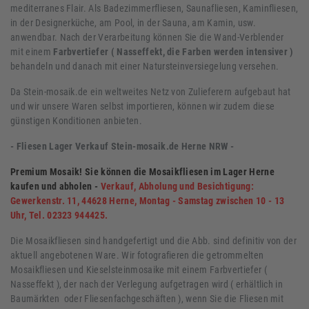
mediterranes Flair. Als Badezimmerfliesen, Saunafliesen, Kaminfliesen,
in der Designerküche, am Pool, in der Sauna, am Kamin, usw.
anwendbar. Nach der Verarbeitung können Sie die Wand-Verblender
mit einem
Farbvertiefer ( Nasseffekt, die Farben werden intensiver )
behandeln und danach mit einer Natursteinversiegelung versehen.
Da Stein-mosaik.de ein weltweites Netz von Zulieferern aufgebaut hat
und wir unsere Waren selbst importieren, können wir zudem diese
günstigen Konditionen anbieten.
- Fliesen Lager Verkauf Stein-mosaik.de Herne NRW -
Premium Mosaik! Sie können die Mosaikfliesen im Lager Herne
kaufen und abholen -
Verkauf, Abholung und Besichtigung:
Gewerkenstr. 11, 44628 Herne, Montag - Samstag zwischen 10 - 13
Uhr, Tel. 02323 944425.
Die Mosaikfliesen sind handgefertigt und die Abb. sind definitiv von der
aktuell angebotenen Ware. Wir fotografieren die getrommelten
Mosaikfliesen und Kieselsteinmosaike mit einem Farbvertiefer (
Nasseffekt ), der nach der Verlegung aufgetragen wird ( erhältlich in
Baumärkten oder Fliesenfachgeschäften ), wenn Sie die Fliesen mit