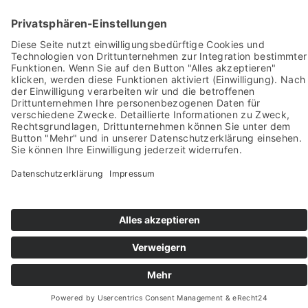
Pictures from:
www.freepik.com
© 2022-2026 stein-mosaik.de