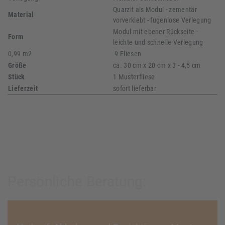
Quarzit als Modul - zementär
Material
vorverklebt - fugenlose Verlegung
Modul mit ebener Rückseite -
Form
leichte und schnelle Verlegung
0,99 m2
9 Fliesen
Größe
ca. 30 cm x 20 cm x 3 - 4,5 cm
Stück
1 Musterfliese
Lieferzeit
sofort lieferbar
Persönliche Beratung: