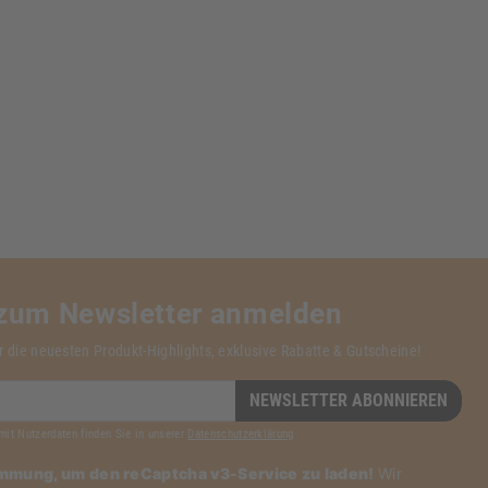
 zum Newsletter anmelden
r die neuesten Produkt-Highlights, exklusive Rabatte & Gutscheine!
NEWSLETTER ABONNIEREN
mit Nutzerdaten finden Sie in unserer
Datenschutzerklärung
immung, um den reCaptcha v3-Service zu laden!
Wir