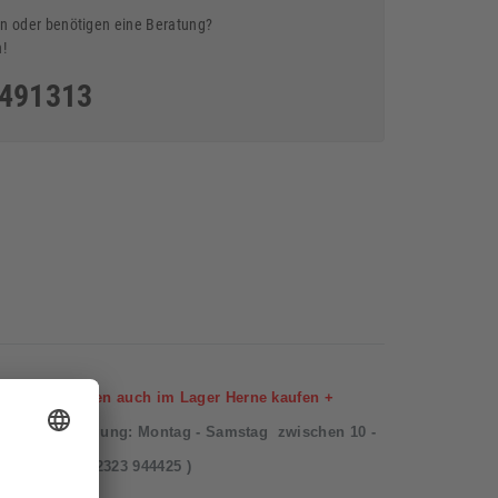
n oder benötigen eine Beratung?
n!
5491313
d Mosaikfliesen auch im Lager Herne kaufen +
 und Besichtigung:
Montag - Samstag zwischen 10 -
Herne, Tel. 02323 944425 )