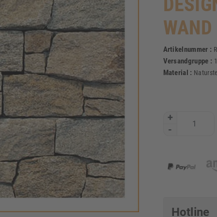
DESIG
WAND
Artikelnummer :
R
Versandgruppe :
Material :
Naturst
+
-
Hotline