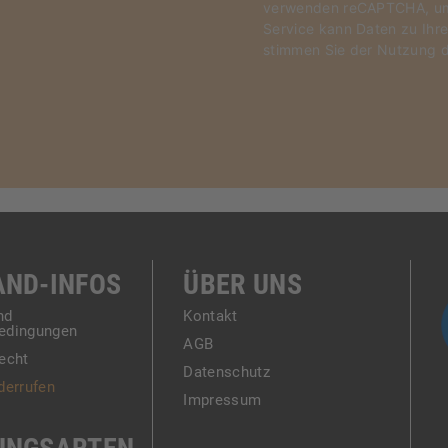
verwenden reCAPTCHA, um 
Service kann Daten zu Ihre
stimmen Sie der Nutzung d
AND-INFOS
ÜBER UNS
nd
Kontakt
edingungen
AGB
echt
Datenschutz
derrufen
Impressum