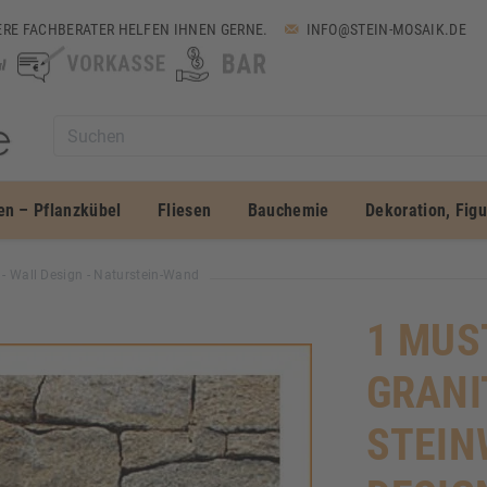
RE FACHBERATER HELFEN IHNEN GERNE.
INFO@STEIN-MOSAIK.DE
en – Pflanzkübel
Fliesen
Bauchemie
Dekoration, Fig
 - Wall Design - Naturstein-Wand
1 MUS
GRANI
STEIN