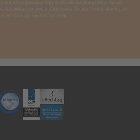
Ihre eingegebenen Informationen zu überprüfen. Dieser
n Aktivitäten sammeln. Bitte
lesen Sie die Details durch
und
es Service zu
, um fortzufahren.