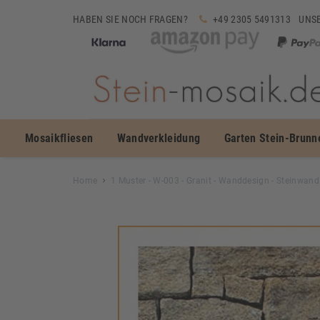
HABEN SIE NOCH FRAGEN?
+49 2305 5491313
UNSE
Mosaikfliesen
Wandverkleidung
Garten Stein-Brunn
Home
1 Muster - W-003 - Granit - Wanddesign - Steinwand