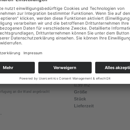
Weiteres an Naturstein, Kieselstei
ente ist 60 x 20 x 3 -
Jade, Onyx, usw. in unserem Onl
Spezifikation
Farbintensität bei Impräg
rstein Wand-Verblender als Z-Stone,
Verlegung
utlich die 20 cm hohe Fuge ab. Bei
Material
durch eine nur halb so lange Fuge.
n und Aussenbereich verwendet
Form
Betonfläche verarbeitet, dadurch
0,99 m2
rfugung an die Wand angebracht
Größe
Stück
Lieferzeit
 -