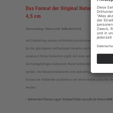
Das Format der Original Naturstein Elem
4,5 cm
Anwendung: Innen und Außenbereich
Auf Empfehlung unserer Architekten produzieren wir diesen Natu
bei der günstigeren rechteckigen Variante zeichnete sich sehr de
unseren Z-Stone Elementen ergibt sich eine viel schönere Optik 
Die handgefertigten Naturstein Wand-Verblender können im Inne
werden. Die Natursteinelemente sind rückseitig zu einer glatten 
können
die Verblender
problemlos mit einem Kleber und ohne Ve
werden.
- Naturstein Fliesen Lager-Verkauf
Stein-mosaik.de
Herne NRW