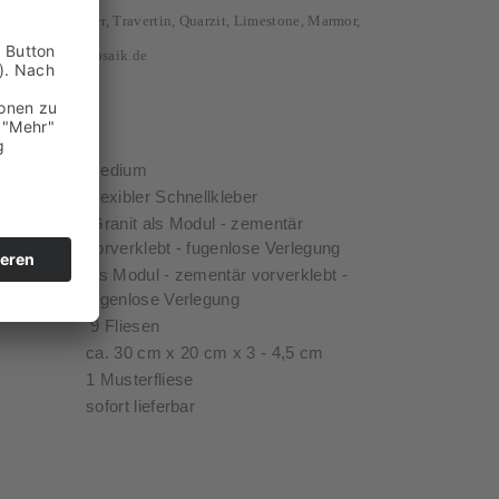
nfliesen, Schiefer, Travertin, Quarzit, Limestone, Marmor,
ineshop Stein-Mosaik.de
nierung
medium
Flexibler Schnellkleber
Granit als Modul - zementär
vorverklebt - fugenlose Verlegung
als Modul - zementär vorverklebt -
fugenlose Verlegung
9 Fliesen
ca. 30 cm x 20 cm x 3 - 4,5 cm
1 Musterfliese
sofort lieferbar