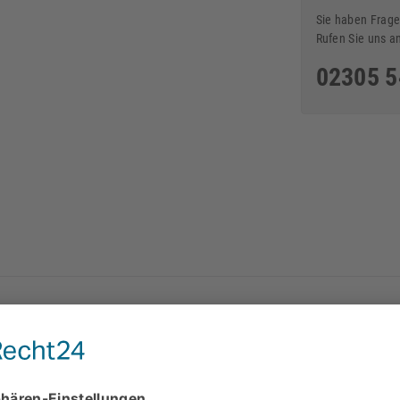
Sie haben Frage
Rufen Sie uns a
02305 
Sie können die Verblender un
aturstein-Wand - Wall Design
abholen.
( Verkauf, Abholung
Musterfliese ca. 30 x
13 Uhr
Gewerkenstr. 11, 44628 