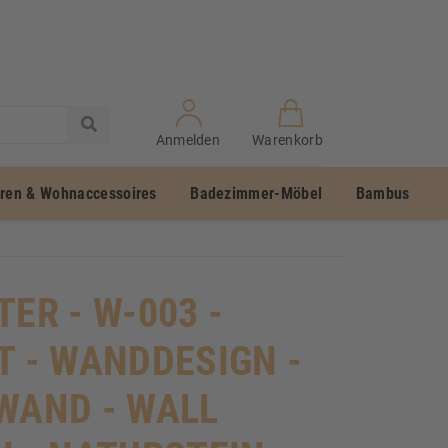
Anmelden
Warenkorb
uren & Wohnaccessoires
Badezimmer-Möbel
Bambus
TER - W-003 -
T - WANDDESIGN -
WAND - WALL