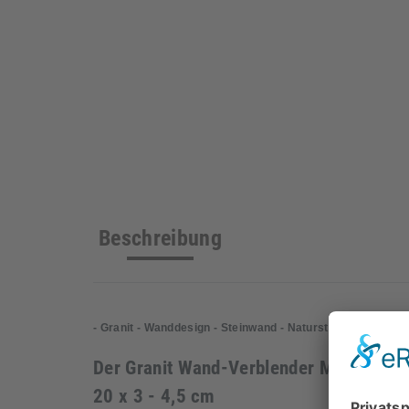
Beschreibung
- Granit - Wanddesign - Steinwand - Naturstein-Mauer - N
Der Granit Wand-Verblender M-W-003 - 
20 x 3 - 4,5 cm