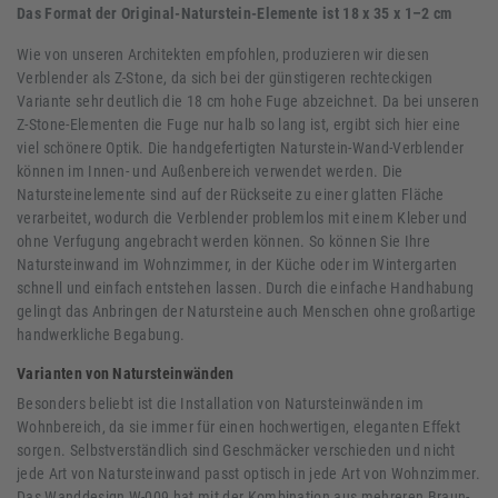
Das Format der Original-Naturstein-Elemente ist 18 x 35 x 1–2 cm
Wie von unseren Architekten empfohlen, produzieren wir diesen
Verblender als Z-Stone, da sich bei der günstigeren rechteckigen
Variante sehr deutlich die 18 cm hohe Fuge abzeichnet. Da bei unseren
Z-Stone-Elementen die Fuge nur halb so lang ist, ergibt sich hier eine
viel schönere Optik. Die handgefertigten Naturstein-Wand-Verblender
können im Innen- und Außenbereich verwendet werden. Die
Natursteinelemente sind auf der Rückseite zu einer glatten Fläche
verarbeitet, wodurch die Verblender problemlos mit einem Kleber und
ohne Verfugung angebracht werden können. So können Sie Ihre
Natursteinwand im Wohnzimmer, in der Küche oder im Wintergarten
schnell und einfach entstehen lassen. Durch die einfache Handhabung
gelingt das Anbringen der Natursteine auch Menschen ohne großartige
handwerkliche Begabung.
Varianten von Natursteinwänden
Besonders beliebt ist die Installation von Natursteinwänden im
Wohnbereich, da sie immer für einen hochwertigen, eleganten Effekt
sorgen. Selbstverständlich sind Geschmäcker verschieden und nicht
jede Art von Natursteinwand passt optisch in jede Art von Wohnzimmer.
Das Wanddesign W-009 hat mit der Kombination aus mehreren Braun-