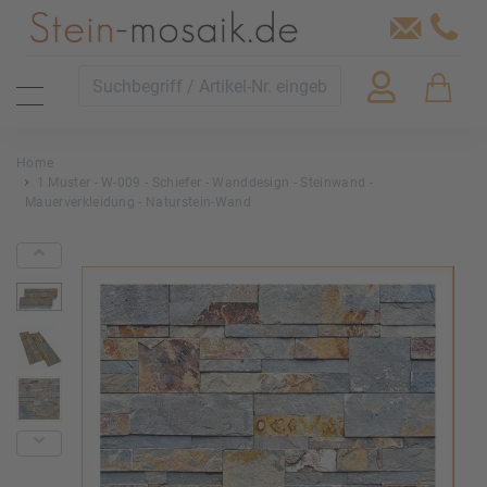
Home
1 Muster - W-009 - Schiefer - Wanddesign - Steinwand -
Mauerverkleidung - Naturstein-Wand