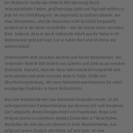
Der Multicolor-Verblender RS-M-W-009 überzeugt durch
unterschiedliche Farben, großformatige Optik und fügt sich nahtlos in
jede Art von Einrichtung ein. Im Gegensatz zu anderen Steinen, wie
etwa Werksteinen, wird der Naturstein nicht künstlich hergestellt,
sondern ist in der Natur vorzufinden – wie der Name schon vermuten
lässt. Dadurch, dass er durch mühevolle Arbeit aus der Natur in Ihr
Wohnzimmer gebracht wird, hat er hohen Wert und ist immer ein
wahres Unikat.
Unterschieden wird zwischen weichen und harten Natursteinen. Der
Verblender RS-M-W-009 besteht aus Schiefer und zählt so zur weichen
Steinsorte. Dadurch, dass der Stein nicht industriell hergestellt wird,
unterscheidet sich jeder einzelne Stein in Farbe, Größe und
Oberflächengestaltung. Mit einer Natursteinwand kreieren Sie somit
einzigartige Eindrücke in Ihrem Wohnzimmer.
Was den Wandverblender aus Naturstein besonders macht, ist die
außergewöhnliche Farbkombination aus diversen Erd- und Grautönen.
Die Farbpalette dieses Designs reicht von Feuerbraun, Beige und
Hellgrau bis hin zu einzelnen dunklen Elementen in Fliederfarben.
Wünschen Sie sich also ein Element in Ihren Räumlichkeiten, das
aufgrund seines Designs alle Blicke auf sich zieht, ist eine