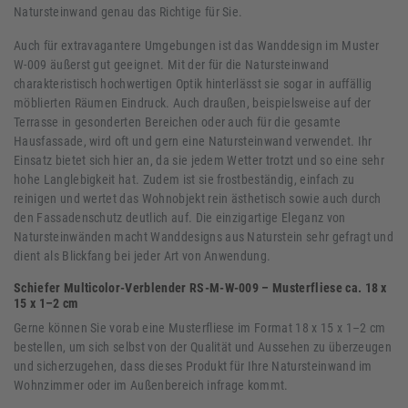
Natursteinwand genau das Richtige für Sie.
Auch für extravagantere Umgebungen ist das Wanddesign im Muster
W-009 äußerst gut geeignet. Mit der für die Natursteinwand
charakteristisch hochwertigen Optik hinterlässt sie sogar in auffällig
möblierten Räumen Eindruck. Auch draußen, beispielsweise auf der
Terrasse in gesonderten Bereichen oder auch für die gesamte
Hausfassade, wird oft und gern eine Natursteinwand verwendet. Ihr
Einsatz bietet sich hier an, da sie jedem Wetter trotzt und so eine sehr
hohe Langlebigkeit hat. Zudem ist sie frostbeständig, einfach zu
reinigen und wertet das Wohnobjekt rein ästhetisch sowie auch durch
den Fassadenschutz deutlich auf. Die einzigartige Eleganz von
Natursteinwänden macht Wanddesigns aus Naturstein sehr gefragt und
dient als Blickfang bei jeder Art von Anwendung.
Schiefer Multicolor-Verblender RS-M-W-009 – Musterfliese ca. 18 x
15 x 1–2 cm
Gerne können Sie vorab eine Musterfliese im Format 18 x 15 x 1–2 cm
bestellen, um sich selbst von der Qualität und Aussehen zu überzeugen
und sicherzugehen, dass dieses Produkt für Ihre Natursteinwand im
Wohnzimmer oder im Außenbereich infrage kommt.