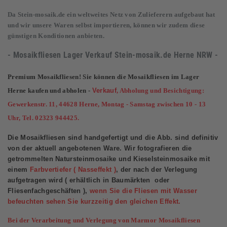
Da Stein-mosaik.de ein weltweites Netz von Zulieferern aufgebaut hat
und wir unsere Waren selbst importieren, können wir zudem diese
günstigen Konditionen anbieten.
- Mosaikfliesen Lager Verkauf
Stein-mosaik.de
Herne NRW -
Premium Mosaikfliesen! Sie können die Mosaikfliesen im Lager
Herne kaufen und abholen -
Verkauf
, Abholung und Besichtigung:
Gewerkenstr. 11, 44628 Herne, Montag - Samstag zwischen 10 - 13
Uhr, Tel. 02323 944425.
Die Mosaikfliesen sind handgefertigt und die Abb. sind definitiv
von der aktuell angebotenen Ware. Wir fotografieren die
getrommelten Natursteinmosaike und Kieselsteinmosaike mit
einem
Farbvertiefer ( Nasseffekt )
, der nach der Verlegung
aufgetragen wird ( erhältlich in Baumärkten oder
Fliesenfachgeschäften ),
wenn Sie die Fliesen mit Wasser
befeuchten sehen Sie kurzzeitig den gleichen Effekt.
Bei der Verarbeitung und Verlegung von Marmor Mosaikfliesen