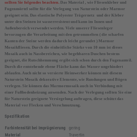
sollten Sie folgendes beachten.
Das Material , wie Fliesenkleber und
Fugenmörtel sollte für die Verlegung von Naturstein oder Marmor
geeignet sein. Das elastische Polyester Trägernetz und der Kleber
unter den Steinen ist wasserresistent und kann im Innen und
Außenbereich verwendet werden. Viele unserer Fliesenleger
bevorzugen die Verarbeitung mit den getrommelten ( die scharfen
Kanten der Steine werden dadurch leicht gerundet ) Marmor
Mosaikfliesen. Durch die einheitliche Stärke von 10 mm ist dieses
Mosaik auch in Nassbereichen, wie begehbaren Duschen bestens
geeignet, die Rutschhemmung ergibt sich schon durch den Fugenanteil.
Durch die entstehende ebene Fläche kann das Wasser ungehindert
ablaufen. Auch nicht so versierte Heimwerker können mit diesem
Naturstein Mosaik dekorative Elemente, wie Rundungen und Bögen
verlegen. Sie können das Marmormosaik auch in Verbindung mit
einer Fußbodenheizung anwenden. Nach der Verlegung sollten Sie eine
für Naturstein geeignete Versiegelung auftragen, diese schützt das
Material vor Flecken und Verschmutzung.
Spezifikation
Farbintensität bei Imprägnierung
gering
Material
Travertin