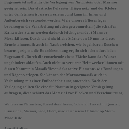
Fugenmörtel sollte für die Verlegung von Naturstein oder Marmor
geeignet sein. Das elastische Polyester Trägernetz und der Kleber
unter den Steinen ist wasserresistent und kann im Innen und
Außenbereich verwendet werden. Viele unserer Fliesenleger
bevorzugen die Verarbeitung mit den getrommelten ( die scharfen
Kanten der Steine werden dadurch leicht gerundet ) Marmor
Mosaikfliesen. Durch die einheitliche Stärke von 10 mm ist dieses
Bruchsteinmosaik auch in Nassbereichen, wie begehbaren Duschen
bestens geeignet, die Rutschhemmung ergibt sich schon durch den
Fugenanteil. Durch die entstehende ebene Fläche kann das Wasser
ungehindert ablaufen. Auch nicht so versierte Heimwerker können mit
diesen Naturstein Mosaikfliesen dekorative Elemente, wie Rundungen
und Bögen verlegen. Sie können das Marmormosaik auch in
Verbindung mit einer Fußbodenheizung anwenden. Nach der
Verlegung sollten Sie eine für Naturstein geeignete Versiegelung
auftragen, diese schützt das Material vor Flecken und Verschmutzung.
Weiteres an Naturstein, Kieselsteinfliesen, Schiefer, Travertin, Quarzit,
Limestone, Marmor, Jade, Onyx, usw. in unserem Onlineshop
Stein-
Mosaik.de
Spezifikation