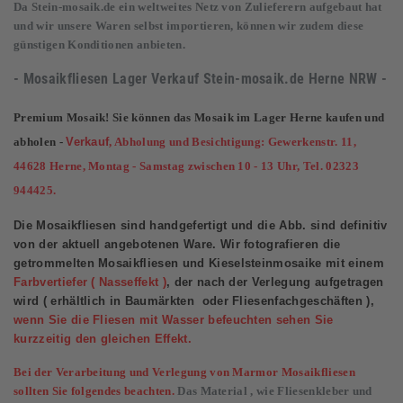
Da Stein-mosaik.de ein weltweites Netz von Zulieferern aufgebaut hat
und wir unsere Waren selbst importieren, können wir zudem diese
günstigen Konditionen anbieten.
- Mosaikfliesen Lager Verkauf
Stein-mosaik.de
Herne NRW -
Premium Mosaik! Sie können das Mosaik im Lager Herne kaufen und
abholen -
Verkauf
, Abholung und Besichtigung: Gewerkenstr. 11,
44628 Herne, Montag - Samstag zwischen 10 - 13 Uhr, Tel. 02323
944425.
Die Mosaikfliesen sind handgefertigt und die Abb. sind definitiv
von der aktuell angebotenen Ware. Wir fotografieren die
getrommelten Mosaikfliesen und Kieselsteinmosaike mit einem
Farbvertiefer ( Nasseffekt )
, der nach der Verlegung aufgetragen
wird ( erhältlich in Baumärkten oder Fliesenfachgeschäften ),
wenn Sie die Fliesen mit Wasser befeuchten sehen Sie
kurzzeitig den gleichen Effekt.
Bei der Verarbeitung und Verlegung von Marmor Mosaikfliesen
sollten Sie folgendes beachten.
Das Material , wie Fliesenkleber und