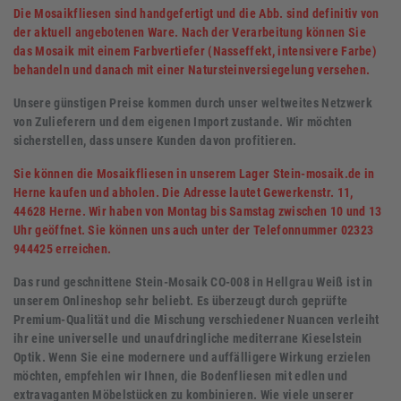
Die Mosaikfliesen sind handgefertigt und die Abb. sind definitiv von
der aktuell angebotenen Ware.
Nach der Verarbeitung können Sie
das Mosaik mit einem Farbvertiefer (Nasseffekt, intensivere Farbe)
behandeln und danach mit einer Natursteinversiegelung versehen.
Unsere günstigen Preise kommen durch unser weltweites Netzwerk
von Zulieferern und dem eigenen Import zustande. Wir möchten
sicherstellen, dass unsere Kunden davon profitieren.
Sie können die Mosaikfliesen in unserem Lager Stein-mosaik.de in
Herne kaufen und abholen. Die Adresse lautet Gewerkenstr. 11,
44628 Herne. Wir haben von Montag bis Samstag zwischen 10 und 13
Uhr geöffnet. Sie können uns auch unter der Telefonnummer 02323
944425 erreichen.
Das rund geschnittene Stein-Mosaik CO-008 in Hellgrau Weiß ist in
unserem Onlineshop sehr beliebt. Es überzeugt durch geprüfte
Premium-Qualität und die Mischung verschiedener Nuancen verleiht
ihr eine universelle und unaufdringliche mediterrane Kieselstein
Optik. Wenn Sie eine modernere und auffälligere Wirkung erzielen
möchten, empfehlen wir Ihnen, die Bodenfliesen mit edlen und
extravaganten Möbelstücken zu kombinieren. Wie viele unserer