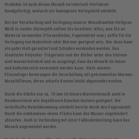
Produkte ist auch dieses Mosaik im Interlock-Verfahren
handgefertigt, wodurch ein homogenes Verlegebild entsteht.
Bei der Verarbeitung und Verlegung unserer Mosaikmatten Hellgrau
Weiß in runder Steinoptik sollten Sie beachten: Alles, was Sie an
Material verwenden (Fliesenkleber, Fugenmörtel usw.) sollte für die
Verlegung von Naturstein oder Marmor geeignet sein. Nur dann kann
ein guter Halt garantiert und Schäden vermieden werden. Das
elastische Polyester-Trägernetz und der Kleber unter den Steinen
sind wasserresistent und so ausgelegt, dass das Mosaik im Innen-
und Außenbereich verwendet werden kann. Viele unserer
Fliesenleger bevorzugen die Verarbeitung mit getrommelten Marmor-
Mosaikfliesen, deren scharfe Kanten leicht abgerundet werden.
Durch die Stärke von ca. 10 mm ist dieses Marmormosaik auch in
Nassbereichen wie begehbaren Duschen bestens geeignet. Die
vorteilhafte Rutschhemmung entsteht bereits durch den Fugenanteil.
Durch die entstandene ebene Fläche kann das Wasser ungehindert
ablaufen. Auch in Verbindung mit einer Fußbodenheizung kann das
Mosaik angewendet werden.