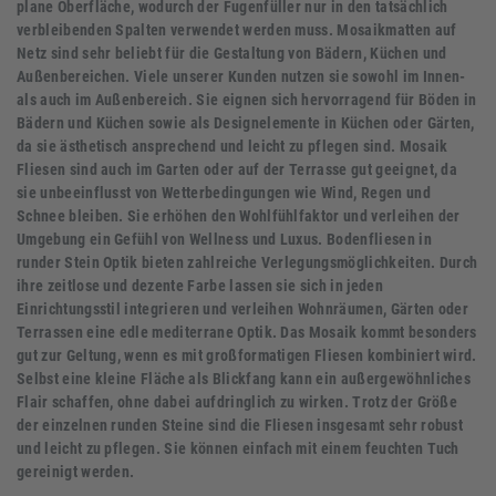
plane Oberfläche, wodurch der Fugenfüller nur in den tatsächlich
verbleibenden Spalten verwendet werden muss. Mosaikmatten auf
Netz sind sehr beliebt für die Gestaltung von Bädern, Küchen und
Außenbereichen. Viele unserer Kunden nutzen sie sowohl im Innen-
als auch im Außenbereich. Sie eignen sich hervorragend für Böden in
Bädern und Küchen sowie als Designelemente in Küchen oder Gärten,
da sie ästhetisch ansprechend und leicht zu pflegen sind. Mosaik
Fliesen sind auch im Garten oder auf der Terrasse gut geeignet, da
sie unbeeinflusst von Wetterbedingungen wie Wind, Regen und
Schnee bleiben. Sie erhöhen den Wohlfühlfaktor und verleihen der
Umgebung ein Gefühl von Wellness und Luxus. Bodenfliesen in
runder Stein Optik bieten zahlreiche Verlegungsmöglichkeiten. Durch
ihre zeitlose und dezente Farbe lassen sie sich in jeden
Einrichtungsstil integrieren und verleihen Wohnräumen, Gärten oder
Terrassen eine edle mediterrane Optik. Das Mosaik kommt besonders
gut zur Geltung, wenn es mit großformatigen Fliesen kombiniert wird.
Selbst eine kleine Fläche als Blickfang kann ein außergewöhnliches
Flair schaffen, ohne dabei aufdringlich zu wirken. Trotz der Größe
der einzelnen runden Steine sind die Fliesen insgesamt sehr robust
und leicht zu pflegen. Sie können einfach mit einem feuchten Tuch
gereinigt werden.