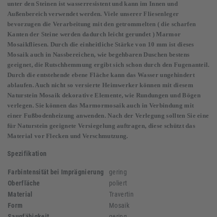
unter den Steinen ist wasserresistent und kann im Innen und
Außenbereich verwendet werden. Viele unserer Fliesenleger
bevorzugen die Verarbeitung mit den getrommelten ( die scharfen
Kanten der Steine werden dadurch leicht gerundet ) Marmor
Mosaikfliesen. Durch die einheitliche Stärke von 10 mm ist dieses
Mosaik auch in Nassbereichen, wie begehbaren Duschen bestens
geeignet, die Rutschhemmung ergibt sich schon durch den Fugenanteil.
Durch die entstehende ebene Fläche kann das Wasser ungehindert
ablaufen. Auch nicht so versierte Heimwerker können mit diesem
Naturstein Mosaik dekorative Elemente, wie Rundungen und Bögen
verlegen. Sie können das Marmormosaik auch in Verbindung mit
einer Fußbodenheizung anwenden. Nach der Verlegung sollten Sie eine
für Naturstein geeignete Versiegelung auftragen, diese schützt das
Material vor Flecken und Verschmutzung.
Spezifikation
Farbintensität bei Imprägnierung
gering
Oberfläche
poliert
Material
Travertin
Form
Mosaik
Saugfähigkeit
gering