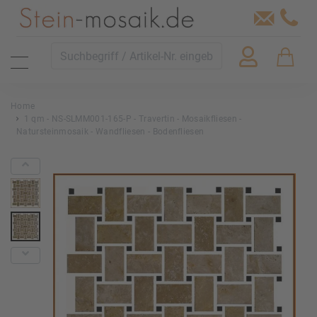
Home
1 qm - NS-SLMM001-165-P - Travertin - Mosaikfliesen -
Natursteinmosaik - Wandfliesen - Bodenfliesen