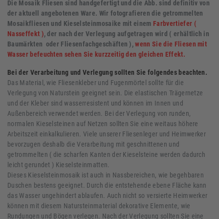
Die Mosaik Fliesen sind handgefertigt und die Abb. sind definitiv von
der aktuell angebotenen Ware. Wir fotografieren die getrommelten
Mosaikfliesen und Kieselsteinmosaike mit einem
Farbvertiefer (
Nasseffekt )
, der nach der Verlegung aufgetragen wird ( erhältlich in
Baumärkten oder Fliesenfachgeschäften ),
wenn Sie die Fliesen mit
Wasser befeuchten sehen Sie kurzzeitig den gleichen Effekt.
Bei der Verarbeitung und Verlegung sollten Sie folgendes beachten.
Das Material, wie Fliesenkleber und Fugenmörtel sollte für die
Verlegung von Naturstein geeignet sein. Die elastischen Trägernetze
und der Kleber sind wasserresistent und können im Innen und
Außenbereich verwendet werden. Bei der Verlegung von runden,
normalen Kieselsteinen auf Netzen sollten Sie eine weitaus höhere
Arbeitszeit einkalkulieren. Viele unserer Fliesenleger und Heimwerker
bevorzugen deshalb die Verarbeitung mit geschnittenen und
getrommelten ( die scharfen Kanten der Kieselsteine werden dadurch
leicht gerundet ) Kieselsteinmatten.
Dieses Kieselsteinmosaik ist auch in Nassbereichen, wie begehbaren
Duschen bestens geeignet. Durch die entstehende ebene Fläche kann
das Wasser ungehindert ablaufen. Auch nicht so versierte Heimwerker
können mit diesem Natursteinmaterial dekorative Elemente, wie
Rundungen und Bögen verlegen. Nach der Verlegung sollten Sie eine