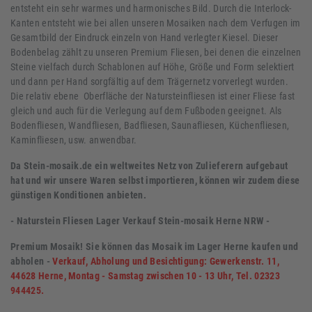
entsteht ein sehr warmes und harmonisches Bild. Durch die Interlock-
Kanten entsteht wie bei allen unseren Mosaiken nach dem Verfugen im
Gesamtbild der Eindruck einzeln von Hand verlegter Kiesel. Dieser
Bodenbelag zählt zu unseren Premium Fliesen, bei denen die einzelnen
Steine vielfach durch Schablonen auf Höhe, Größe und Form selektiert
und dann per Hand sorgfältig auf dem Trägernetz vorverlegt wurden.
Die relativ ebene Oberfläche der Natursteinfliesen ist einer Fliese fast
gleich und auch für die Verlegung auf dem Fußboden geeignet. Als
Bodenfliesen, Wandfliesen, Badfliesen, Saunafliesen, Küchenfliesen,
Kaminfliesen, usw. anwendbar.
Da Stein-mosaik.de ein weltweites Netz von Zulieferern aufgebaut
hat und wir unsere Waren selbst importieren, können wir zudem diese
günstigen Konditionen anbieten.
- Naturstein Fliesen Lager Verkauf Stein-mosaik Herne NRW -
Premium Mosaik! Sie können das Mosaik im Lager Herne kaufen und
abholen -
Verkauf, Abholung und Besichtigung: Gewerkenstr. 11,
44628 Herne, Montag - Samstag zwischen 10 - 13 Uhr, Tel. 02323
944425.