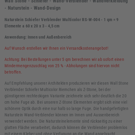
Wall Stone - Schiefer - Wand-Verblender - Wandverkleidung
- Naturstein - Wand-Design
Naturstein Schiefer Verblender Multicolor RS-W-004 - 1 qm = 9
Elemente a 60 x 20 x 3 - 4,5 cm
Anwendung: Innen und Außenbereich
Auf Wunsch erstellen wir Ihnen ein Versandkostenangebot!
Achtung: Bei Bestellungen unter 5 qm berechnen wir ab sofort einen
Mindermengenzuschlag von 25 % - Abholungen sind hiervon nicht
betroffen.
Auf Empfehlung unserer Architekten produzieren wir diesen Wall Stone
Verblender Schiefer Multicolor Riemchen als Z-Stone, bei der
günstigeren rechteckigen Variante zeichnete sich sehr deutlich die 20
cm hohe Fuge ab. Bei unseren Z-Stone Elementen ergibt sich eine viel
schönere Optik durch eine nur halb so lange Fuge. Die handgefertigten
Naturstein Wand-Verblender können im Innen und Aussenbereich
verwendet werden. Die Natursteinelemente sind rückseitig zu einer
glatten Fläche verarbeitet, dadurch können die Verblender problemlos
mit einem Kleber und ohne Verfugung an die Wand angebracht