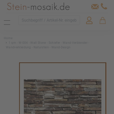
Home
1 qm - W-004 - Wall Stone - Schiefer - Wand-Verblender -
Wandverkleidung - Naturstein - Wand-Design