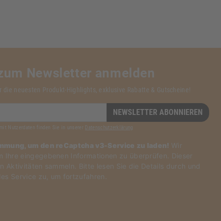
 zum Newsletter anmelden
r die neuesten Produkt-Highlights, exklusive Rabatte & Gutscheine!
NEWSLETTER ABONNIEREN
mit Nutzerdaten finden Sie in unserer
Datenschutzerklärung
immung, um den reCaptcha v3-Service zu laden!
Wir
Ihre eingegebenen Informationen zu überprüfen. Dieser
n Aktivitäten sammeln. Bitte
lesen Sie die Details durch
und
es Service zu
, um fortzufahren.