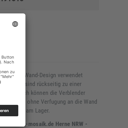
ereich als Wand-Design verwendet
elemente sind rückseitig zu einer
itet, dadurch können die Verblender
Kleber und ohne Verfugung an die Wand
ußenecken am Lager.
erkauf Stein-mosaik.de Herne NRW -