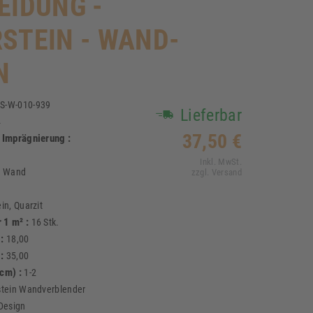
EIDUNG -
STEIN - WAND-
N
S-W-010-939
Lieferbar
4
37,50 €
i Imprägnierung :
Inkl. MwSt.
:
Wand
zzgl. Versand
in, Quarzit
 1 m² :
16 Stk.
 :
18,00
 :
35,00
(cm) :
1-2
stein Wandverblender
Design