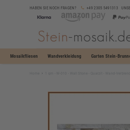
HABEN SIE NOCH FRAGEN?
+49 2305 5491313
UNSE
Mosaikfliesen
Wandverkleidung
Garten Stein-Brunn
Home
1 qm - W-010 - Wall Stone - Quarzit - Wand-Verblen