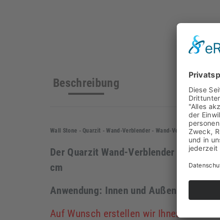
Beschreibung
Wall Stone - Quarzit - Wand-Verblender - Wand-Verkleidung - Natu
Der Quarzit Wand-Verblender RS-W-010 
cm
Anwendung: Innen und Außenbereich
Auf Wunsch erstellen wir Ihnen ein Ver