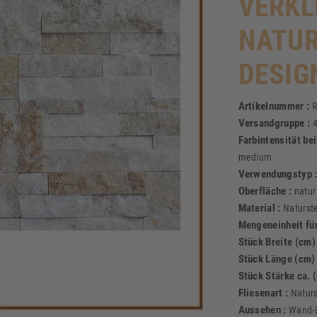
VERKL
NATUR
DESIG
Artikelnummer :
R
Versandgruppe :
Farbintensität be
medium
Verwendungstyp 
Oberfläche :
natur
Material :
Naturste
Mengeneinheit für
Stück Breite (cm)
Stück Länge (cm)
Stück Stärke ca. 
Fliesenart :
Natur
Aussehen :
Wand-