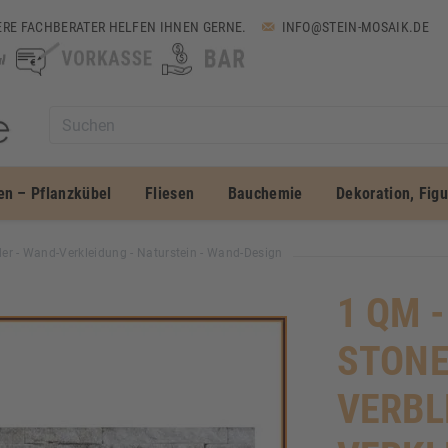
RE FACHBERATER HELFEN IHNEN GERNE.
INFO@STEIN-MOSAIK.DE
en – Pflanzkübel
Fliesen
Bauchemie
Dekoration, Fig
der - Wand-Verkleidung - Naturstein - Wand-Design
1 QM -
STONE
VERBL