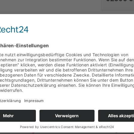
im Innen und Aussenb
rstein - Wand-Design
werden. Die Naturstein
- 18 x 35 x 1 - 2,5
glatten Fläche verarbe
problemlos mit einem 
angebracht werden. A
- Naturstein Lager-V
sandkostenangebot!