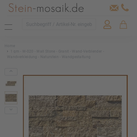
Home
1 qm - W-020 - Wall Stone - Granit - Wand-Verblender -
Wandverkleidung - Naturstein - Wandgestaltung