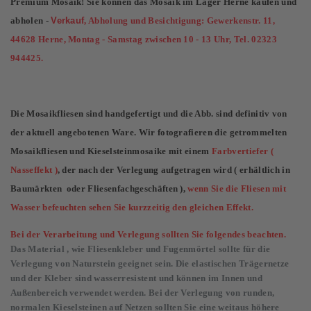
Premium Mosaik! Sie können das Mosaik im Lager Herne kaufen und
abholen -
Verkauf
, Abholung und Besichtigung: Gewerkenstr. 11,
44628 Herne, Montag - Samstag zwischen 10 - 13 Uhr, Tel. 02323
944425.
Die Mosaikfliesen sind handgefertigt und die Abb. sind definitiv von
der aktuell angebotenen Ware. Wir fotografieren die getrommelten
Mosaikfliesen und Kieselsteinmosaike mit einem
Farbvertiefer (
Nasseffekt )
, der nach der Verlegung aufgetragen wird ( erhältlich in
Baumärkten oder Fliesenfachgeschäften ),
wenn Sie die Fliesen mit
Wasser befeuchten sehen Sie kurzzeitig den gleichen Effekt.
Bei der Verarbeitung und Verlegung sollten Sie folgendes beachten.
Das Material , wie Fliesenkleber und Fugenmörtel sollte für die
Verlegung von Naturstein geeignet sein. Die elastischen Trägernetze
und der Kleber sind wasserresistent und können im Innen und
Außenbereich verwendet werden. Bei der Verlegung von runden,
normalen Kieselsteinen auf Netzen sollten Sie eine weitaus höhere