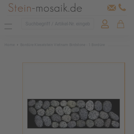
Home
Bordüre Kieselstein Vietnam Birdstone - 1 Bordüre