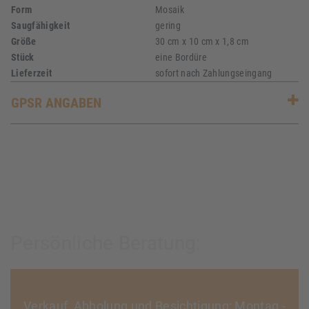
Form
Mosaik
Saugfähigkeit
gering
Größe
30 cm x 10 cm x 1,8 cm
Stück
eine Bordüre
Lieferzeit
sofort nach Zahlungseingang
GPSR ANGABEN
Persönliche Beratung:
Verkauf, Abholung und Besichtigung: Montag -