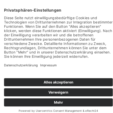
Pictures from:
www.freepik.com
© 2022-2026 stein-mosaik.de