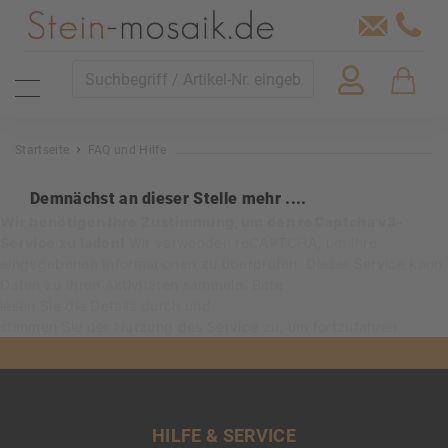
Startseite
FAQ und Hilfe
Demnächst an dieser Stelle mehr ....
Wir benötigen Ihre Zustimmung, um den reCaptcha v3-
Service zu laden!
Wir verwenden reCAPTCHA, um Ihre
eingegebenen Informationen zu überprüfen. Dieser Service kann
Daten zu Ihren Aktivitäten sammeln. Bitte
lesen Sie die Details durch
und
stimmen Sie der Nutzung des Service zu
, um fortzufahren.
HILFE & SERVICE