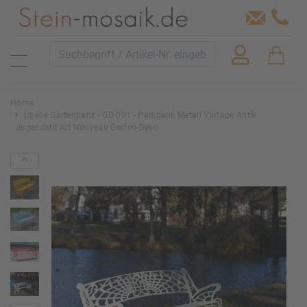
Home
Libelle Gartenbank - GD-001 - Parkbank Metall Vintage Antik
Jugendstil Art Nouveau Garten-Deko