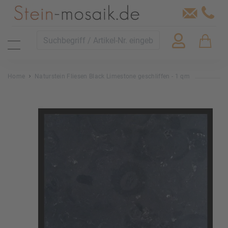
Home
Naturstein Fliesen Black Limestone geschliffen - 1 qm