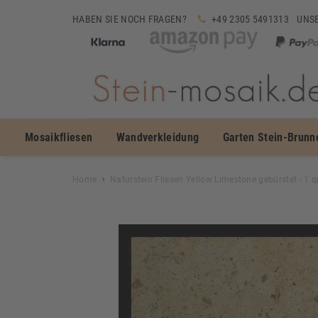
HABEN SIE NOCH FRAGEN?
+49 2305 5491313
UNSE
Mosaikfliesen
Wandverkleidung
Garten Stein-Brunn
Home
Naturstein Fliesen Yellow Limestone gebürstet - 1 