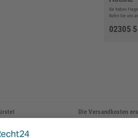
Sie haben Frage
Rufen Sie uns a
02305 
ürstet
Die Versandkosten ersc
der Bestellung und we
sandkostenangebot!
Gewicht und Lieferadr