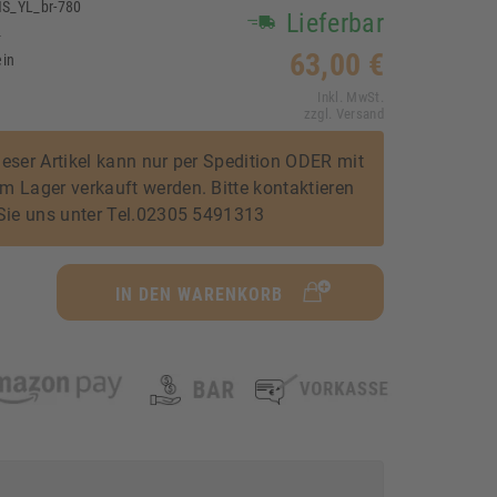
S_YL_br-780
Lieferbar
4
63,00 €
ein
Inkl. MwSt.
zzgl. Versand
eser Artikel kann nur per Spedition ODER mit
 Lager verkauft werden. Bitte kontaktieren
Sie uns unter Tel.02305 5491313
IN DEN WARENKORB