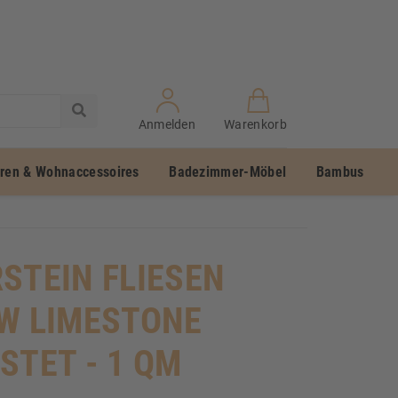
Anmelden
Warenkorb
uren & Wohnaccessoires
Badezimmer-Möbel
Bambus
STEIN FLIESEN
W LIMESTONE
STET - 1 QM