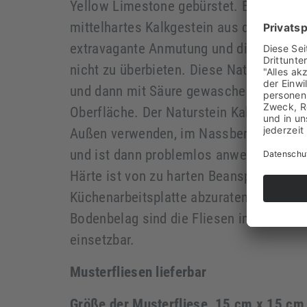
Yellow Limestone gebürstet. Es handelt
mittelhartes Kalkgestein aus den beste
extravagante Anmutung und die Maserun
nicht zu überbieten. Diese Naturstein Fl
und dann mit Säure gewaschen. Dadurch
Oberfläche. Der Naturstein Kalkstein läs
Außen verwenden, im Nassbereich sollte
und ist dann problemlos anwendbar. Dur
Härte ist von zu harten Beanspruchungen
Küchenarbeitsplatte abzuraten. Als Ver
Bodenbelag sind die Fliesen im Bad, in 
einsetzbar.
Musterfliesen lieferbar
Größe der Musterfliese 15 cm x 15 cm