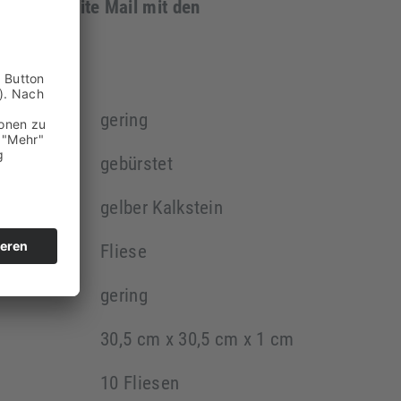
ll eine zweite Mail mit den
prägnierung
gering
gebürstet
gelber Kalkstein
Fliese
gering
30,5 cm x 30,5 cm x 1 cm
10 Fliesen