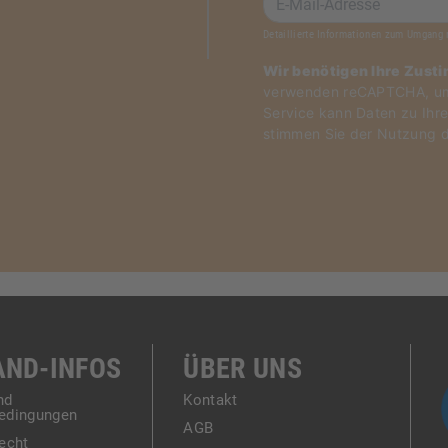
Detaillierte Informationen zum Umgang 
Wir benötigen Ihre Zust
verwenden reCAPTCHA, um 
Service kann Daten zu Ihre
stimmen Sie der Nutzung d
AND-INFOS
ÜBER UNS
nd
Kontakt
edingungen
AGB
echt