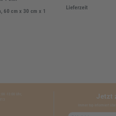
Lieferzeit
, 60 cm x 30 cm x 1
00 -13:00 Uhr,
Jetzt
1313
Immer top informiert übe