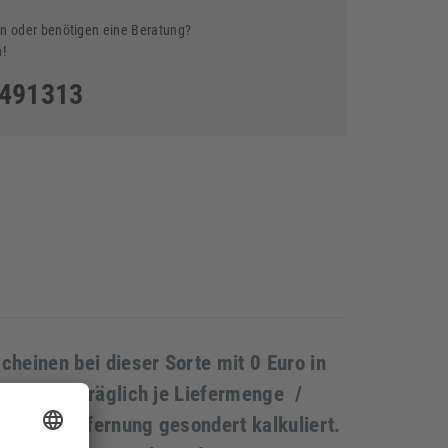
n oder benötigen eine Beratung?
n!
5491313
heinen bei dieser Sorte mit 0 Euro in
rden nachträglich je Liefermenge /
esse / Entfernung gesondert kalkuliert.