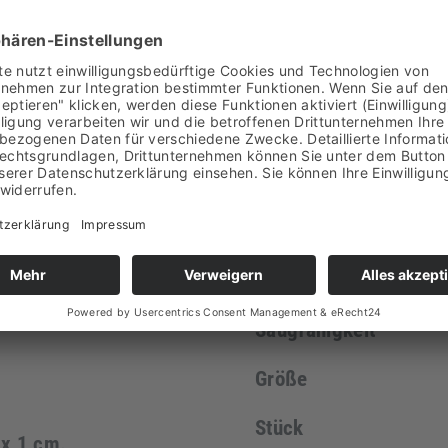
Sie erhalten in dem Fa
 sich um ein
Gesamtkosten.
n Brüchen Chinas. Die
g sind für Kenner
Spezifikation
iesen sind geschliffen
 ensteht eine matte
Farbintensität bei Im
st sich Innen wie
Oberfläche
 er versiegelt werden
ch seine mittlere
Material
 z.B. als
Form
blendung, Wand- oder
Designerküchen, usw.
Saugfähigkeit
Größe
Stück
 x 1 cm.