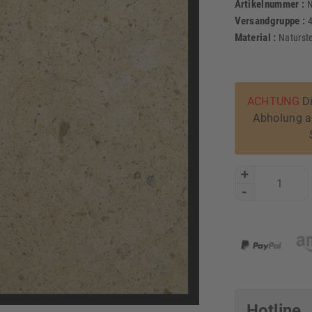
Artikelnummer :
N
Versandgruppe :
Material :
Naturst
ACHTUNG
Di
Abholung am
+
-
Hotline