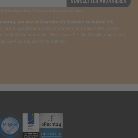
NEWSLETTER ABONNIEREN
mit Nutzerdaten finden Sie in unserer
Datenschutzerklärung
immung, um den reCaptcha v3-Service zu laden!
Wir
Ihre eingegebenen Informationen zu überprüfen. Dieser
n Aktivitäten sammeln. Bitte
lesen Sie die Details durch
und
es Service zu
, um fortzufahren.