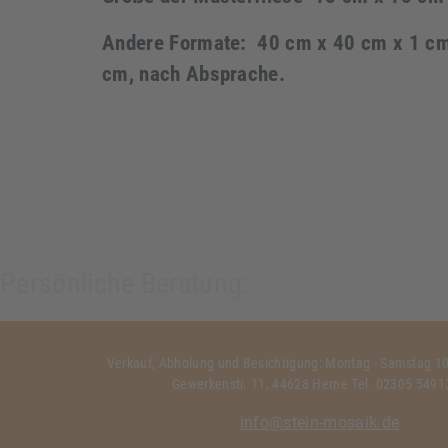
Andere Formate: 40 cm x 40 cm x 1 cm
cm, nach Absprache.
Persönliche Beratung:
Verkauf, Abholung und Besichtigung: Montag - Samstag 10:
Gewerkenstr. 11, 44628 Herne Tel. 02305 549
info@stein-mosaik.de