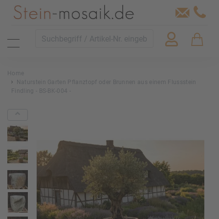
Home
Naturstein Garten Pflanztopf oder Brunnen aus einem Flussstein
Findling - BS-BK-004 -